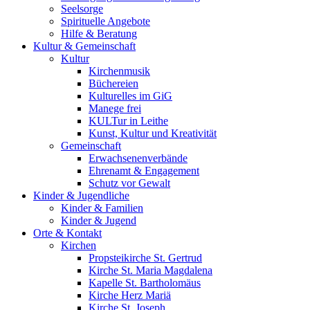
Seelsorge
Spirituelle Angebote
Hilfe & Beratung
Kultur &
Gemeinschaft
Kultur
Kirchenmusik
Büchereien
Kulturelles im GiG
Manege frei
KULTur in Leithe
Kunst, Kultur und Kreativität
Gemeinschaft
Erwachsenenverbände
Ehrenamt & Engagement
Schutz vor Gewalt
Kinder &
Jugendliche
Kinder & Familien
Kinder & Jugend
Orte &
Kontakt
Kirchen
Propsteikirche St. Gertrud
Kirche St. Maria Magdalena
Kapelle St. Bartholomäus
Kirche Herz Mariä
Kirche St. Joseph