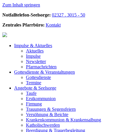
Zum Inhalt springen
Notfalltelefon-Seelsorge:
02327 . 3015 - 50
Zentrales Pfarrbüro:
Kontakt
Impulse &
Aktuelles
Aktuelles
Impulse
Newsletter
Pfarrnachrichten
Gottesdienste &
Veranstaltungen
Gottesdienste
Termine
Angebote &
Seelsorge
Taufe
Erstkommunion
Firmung
Trauungen & Segensfeiern
Versöhnung & Beichte
Krankenkommunion & Krankensalbung
Katholischwerden
Beerdigung &
Trauerbegleitung