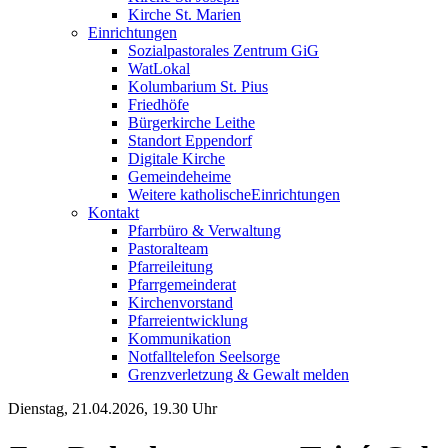
Kirche St. Marien
Einrichtungen
Sozialpastorales Zentrum GiG
WatLokal
Kolumbarium St. Pius
Friedhöfe
Bürgerkirche Leithe
Standort Eppendorf
Digitale Kirche
Gemeindeheime
Weitere katholische
­­Einrichtungen
Kontakt
Pfarrbüro & Verwaltung
Pastoralteam
Pfarreileitung
Pfarrgemeinderat
Kirchenvorstand
Pfarreientwicklung
Kommunikation
Notfalltelefon Seelsorge
Grenzverletzung &
Gewalt melden
Dienstag, 21.04.2026, 19.30 Uhr