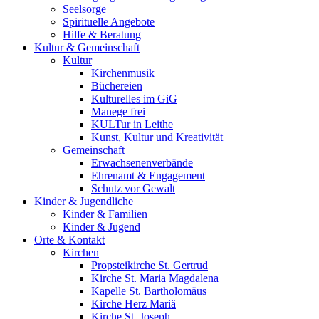
Seelsorge
Spirituelle Angebote
Hilfe & Beratung
Kultur &
Gemeinschaft
Kultur
Kirchenmusik
Büchereien
Kulturelles im GiG
Manege frei
KULTur in Leithe
Kunst, Kultur und Kreativität
Gemeinschaft
Erwachsenenverbände
Ehrenamt & Engagement
Schutz vor Gewalt
Kinder &
Jugendliche
Kinder & Familien
Kinder & Jugend
Orte &
Kontakt
Kirchen
Propsteikirche St. Gertrud
Kirche St. Maria Magdalena
Kapelle St. Bartholomäus
Kirche Herz Mariä
Kirche St. Joseph