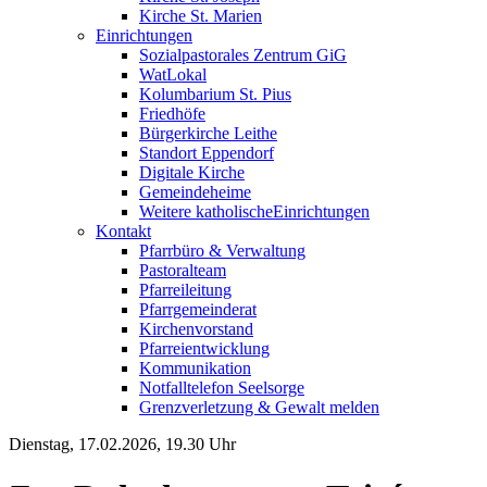
Kirche St. Marien
Einrichtungen
Sozialpastorales Zentrum GiG
WatLokal
Kolumbarium St. Pius
Friedhöfe
Bürgerkirche Leithe
Standort Eppendorf
Digitale Kirche
Gemeindeheime
Weitere katholische
­­Einrichtungen
Kontakt
Pfarrbüro & Verwaltung
Pastoralteam
Pfarreileitung
Pfarrgemeinderat
Kirchenvorstand
Pfarreientwicklung
Kommunikation
Notfalltelefon Seelsorge
Grenzverletzung &
Gewalt melden
Dienstag, 17.02.2026, 19.30 Uhr