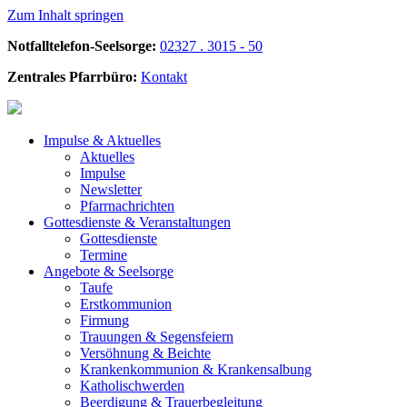
Zum Inhalt springen
Notfalltelefon-Seelsorge:
02327 . 3015 - 50
Zentrales Pfarrbüro:
Kontakt
Impulse &
Aktuelles
Aktuelles
Impulse
Newsletter
Pfarrnachrichten
Gottesdienste &
Veranstaltungen
Gottesdienste
Termine
Angebote &
Seelsorge
Taufe
Erstkommunion
Firmung
Trauungen & Segensfeiern
Versöhnung & Beichte
Krankenkommunion & Krankensalbung
Katholischwerden
Beerdigung &
Trauerbegleitung