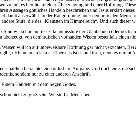
issen zu tun, es beruht auf einer Überzeugung und einer Hoffnung. Dies
en Aussagen göttliches Handeln beschrieben und Jesus erklärt dieses Ha
und damit auserwählt. In der Rangordnung unter den normalen Menschen
 andere Stufe, die des „Kleinsten im Himmelreich“. Und auch dieser wä
? Sind wir schon auf der Erkenntnisstufe der Glaubenden oder noch au
von überzeugt, von dem irdischen vorhanden Wissen bestenfalls einen nic
 Wissen will ich auf unbeweisbare Hoffnung gar nicht verzichten. Bei a
gibt, nicht nehmen lassen. Einerseits ist es praktisch, denn es nimmt 
enschaftlich betrachtet eine unlösbare Aufgabe. Und doch eine, die sic
ernis, sondern nur zu einer anderen Anschrift.
. Einem Handeln mit dem Segen Gottes.
chon nicht zu groß sein. Wir sind ja Menschen.