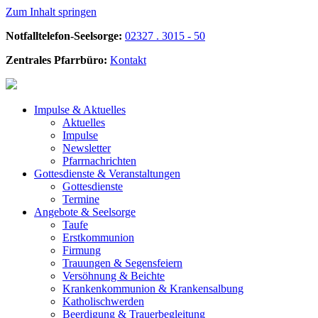
Zum Inhalt springen
Notfalltelefon-Seelsorge:
02327 . 3015 - 50
Zentrales Pfarrbüro:
Kontakt
Impulse &
Aktuelles
Aktuelles
Impulse
Newsletter
Pfarrnachrichten
Gottesdienste &
Veranstaltungen
Gottesdienste
Termine
Angebote &
Seelsorge
Taufe
Erstkommunion
Firmung
Trauungen & Segensfeiern
Versöhnung & Beichte
Krankenkommunion & Krankensalbung
Katholischwerden
Beerdigung &
Trauerbegleitung