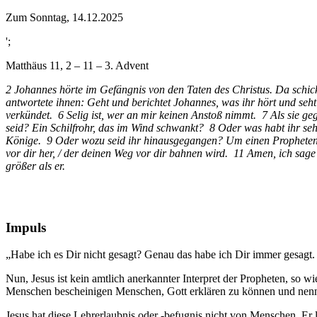
Zum Sonntag, 14.12.2025
';
Matthäus 11, 2 – 11 – 3. Advent
2 Johannes hörte im Gefängnis von den Taten des Christus. Da schickt
antwortete ihnen: Geht und berichtet Johannes, was ihr hört und se
verkündet. 6 Selig ist, wer an mir keinen Anstoß nimmt. 7 Als sie 
seid? Ein Schilfrohr, das im Wind schwankt? 8 Oder was habt ihr sehe
Könige. 9 Oder wozu seid ihr hinausgegangen? Um einen Propheten zu
vor dir her, / der deinen Weg vor dir bahnen wird. 11 Amen, ich sag
größer als er.
Impuls
„Habe ich es Dir nicht gesagt? Genau das habe ich Dir immer gesagt. 
Nun, Jesus ist kein amtlich anerkannter Interpret der Propheten, so w
Menschen bescheinigen Menschen, Gott erklären zu können und nenn
Jesus hat diese Lehrerlaubnis oder -befugnis nicht von Menschen. Er l