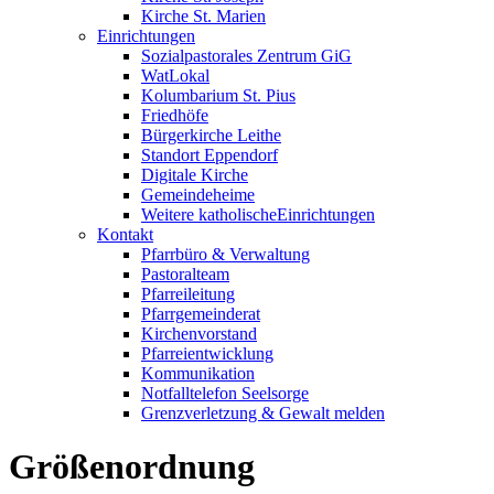
Kirche St. Marien
Einrichtungen
Sozialpastorales Zentrum GiG
WatLokal
Kolumbarium St. Pius
Friedhöfe
Bürgerkirche Leithe
Standort Eppendorf
Digitale Kirche
Gemeindeheime
Weitere katholische
­­Einrichtungen
Kontakt
Pfarrbüro & Verwaltung
Pastoralteam
Pfarreileitung
Pfarrgemeinderat
Kirchenvorstand
Pfarreientwicklung
Kommunikation
Notfalltelefon Seelsorge
Grenzverletzung &
Gewalt melden
Größenordnung