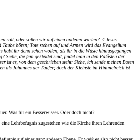
en soll, oder sollen wir auf einen anderen warten? 4 Jesus
nd Taube hören; Tote stehen auf und Armen wird das Evangelium
 habt ihr denn sehen wollen, als ihr in die Wüste hinausgegangen
 Siehe, die fein gekleidet sind, findet man in den Palästen der
 ist es, von dem geschrieben steht: Siehe, ich sende meinen Boten
ten als Johannes der Täufer; doch der Kleinste im Himmelreich ist
uer. Was für ein Besserwisser. Oder doch nicht?
ten eine Lehrbefugnis zugestehen wie die Kirche ihren Lehrenden.
Befugnis auf einer ganz anderen Ebene. Er weiß es also nicht besser,