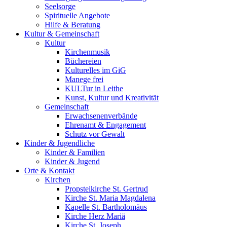
Seelsorge
Spirituelle Angebote
Hilfe & Beratung
Kultur &
Gemeinschaft
Kultur
Kirchenmusik
Büchereien
Kulturelles im GiG
Manege frei
KULTur in Leithe
Kunst, Kultur und Kreativität
Gemeinschaft
Erwachsenenverbände
Ehrenamt & Engagement
Schutz vor Gewalt
Kinder &
Jugendliche
Kinder & Familien
Kinder & Jugend
Orte &
Kontakt
Kirchen
Propsteikirche St. Gertrud
Kirche St. Maria Magdalena
Kapelle St. Bartholomäus
Kirche Herz Mariä
Kirche St. Joseph