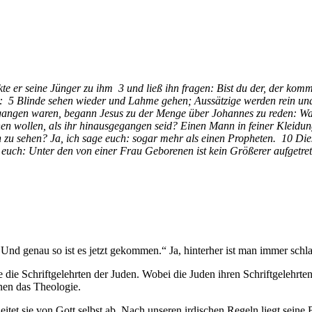
e er seine Jünger zu ihm 3 und ließ ihn fragen: Bist du der, der komm
ht: 5 Blinde sehen wieder und Lahme gehen; Aussätzige werden rein u
gegangen waren, begann Jesus zu der Menge über Johannes zu reden: Was
n wollen, als ihr hinausgegangen seid? Einen Mann in feiner Kleidung?
 sehen? Ja, ich sage euch: sogar mehr als einen Propheten. 10 Dieser
e euch: Unter den von einer Frau Geborenen ist kein Größerer aufgetre
Und genau so ist es jetzt gekommen.“ Ja, hinterher ist man immer schla
ie die Schriftgelehrten der Juden. Wobei die Juden ihren Schriftgelehr
en das Theologie.
eitet sie von Gott selbst ab. Nach unseren irdischen Regeln liegt seine 