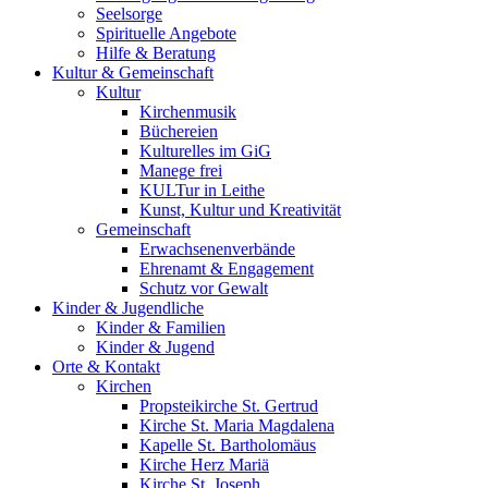
Seelsorge
Spirituelle Angebote
Hilfe & Beratung
Kultur &
Gemeinschaft
Kultur
Kirchenmusik
Büchereien
Kulturelles im GiG
Manege frei
KULTur in Leithe
Kunst, Kultur und Kreativität
Gemeinschaft
Erwachsenenverbände
Ehrenamt & Engagement
Schutz vor Gewalt
Kinder &
Jugendliche
Kinder & Familien
Kinder & Jugend
Orte &
Kontakt
Kirchen
Propsteikirche St. Gertrud
Kirche St. Maria Magdalena
Kapelle St. Bartholomäus
Kirche Herz Mariä
Kirche St. Joseph