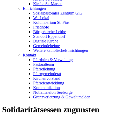
Kirche St. Marien
Einrichtungen
Sozialpastorales Zentrum GiG
WatLokal
Kolumbarium St. Pius
Friedhöfe
Bürgerkirche Leithe
Standort Eppendorf
Digitale Kirche
Gemeindeheime
Weitere katholische
­­Einrichtungen
Kontakt
Pfarrbüro & Verwaltung
Pastoralteam
Pfarreileitung
Pfarrgemeinderat
Kirchenvorstand
Pfarreientwicklung
Kommunikation
Notfalltelefon Seelsorge
Grenzverletzung &
Gewalt melden
Solidaritätsessen zugunsten