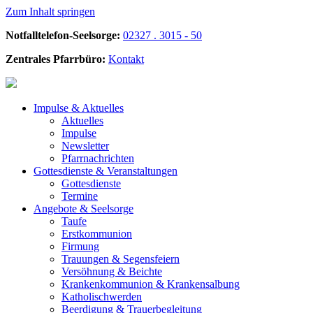
Zum Inhalt springen
Notfalltelefon-Seelsorge:
02327 . 3015 - 50
Zentrales Pfarrbüro:
Kontakt
Impulse &
Aktuelles
Aktuelles
Impulse
Newsletter
Pfarrnachrichten
Gottesdienste &
Veranstaltungen
Gottesdienste
Termine
Angebote &
Seelsorge
Taufe
Erstkommunion
Firmung
Trauungen & Segensfeiern
Versöhnung & Beichte
Krankenkommunion & Krankensalbung
Katholischwerden
Beerdigung &
Trauerbegleitung