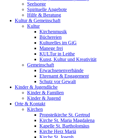
Seelsorge
Spirituelle Angebote
Hilfe & Beratung
Kultur &
Gemeinschaft
Kultur
Kirchenmusik
Büchereien
Kulturelles im GiG
Manege frei
KULTur in Leithe
Kunst, Kultur und Kreativität
Gemeinschaft
Erwachsenenverbände
Ehrenamt & Engagement
Schutz vor Gewalt
Kinder &
Jugendliche
Kinder & Familien
Kinder & Jugend
Orte &
Kontakt
Kirchen
Propsteikirche St. Gertrud
Kirche St. Maria Magdalena
Kapelle St. Bartholomäus
Kirche Herz Mariä
Kirche St. Joseph