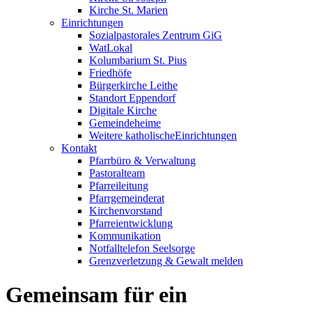
Kirche St. Marien
Einrichtungen
Sozialpastorales Zentrum GiG
WatLokal
Kolumbarium St. Pius
Friedhöfe
Bürgerkirche Leithe
Standort Eppendorf
Digitale Kirche
Gemeindeheime
Weitere katholische
­­Einrichtungen
Kontakt
Pfarrbüro & Verwaltung
Pastoralteam
Pfarreileitung
Pfarrgemeinderat
Kirchenvorstand
Pfarreientwicklung
Kommunikation
Notfalltelefon Seelsorge
Grenzverletzung &
Gewalt melden
Gemeinsam für ein