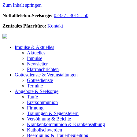
Zum Inhalt springen
Notfalltelefon-Seelsorge:
02327 . 3015 - 50
Zentrales Pfarrbüro:
Kontakt
Impulse &
Aktuelles
Aktuelles
Impulse
Newsletter
Pfarrnachrichten
Gottesdienste &
Veranstaltungen
Gottesdienste
Termine
Angebote &
Seelsorge
Taufe
Erstkommunion
Firmung
Trauungen & Segensfeiern
Versöhnung & Beichte
Krankenkommunion & Krankensalbung
Katholischwerden
Beerdigung &
Trauerbegleitung