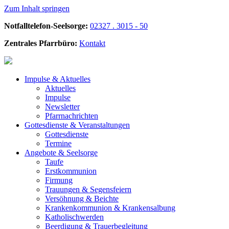
Zum Inhalt springen
Notfalltelefon-Seelsorge:
02327 . 3015 - 50
Zentrales Pfarrbüro:
Kontakt
Impulse &
Aktuelles
Aktuelles
Impulse
Newsletter
Pfarrnachrichten
Gottesdienste &
Veranstaltungen
Gottesdienste
Termine
Angebote &
Seelsorge
Taufe
Erstkommunion
Firmung
Trauungen & Segensfeiern
Versöhnung & Beichte
Krankenkommunion & Krankensalbung
Katholischwerden
Beerdigung &
Trauerbegleitung