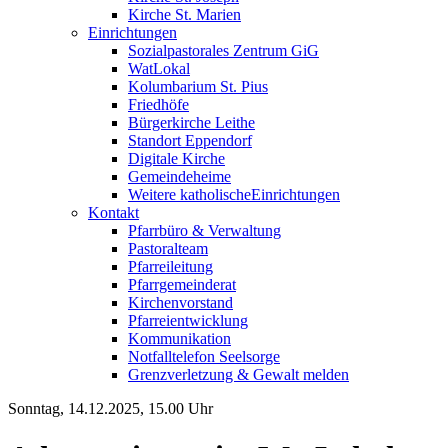
Kirche St. Marien
Einrichtungen
Sozialpastorales Zentrum GiG
WatLokal
Kolumbarium St. Pius
Friedhöfe
Bürgerkirche Leithe
Standort Eppendorf
Digitale Kirche
Gemeindeheime
Weitere katholische
­­Einrichtungen
Kontakt
Pfarrbüro & Verwaltung
Pastoralteam
Pfarreileitung
Pfarrgemeinderat
Kirchenvorstand
Pfarreientwicklung
Kommunikation
Notfalltelefon Seelsorge
Grenzverletzung &
Gewalt melden
Sonntag, 14.12.2025, 15.00 Uhr