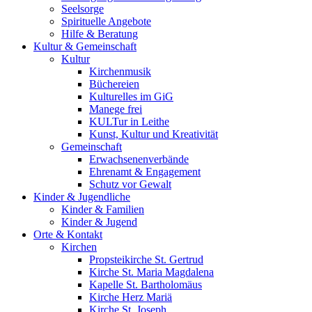
Seelsorge
Spirituelle Angebote
Hilfe & Beratung
Kultur &
Gemeinschaft
Kultur
Kirchenmusik
Büchereien
Kulturelles im GiG
Manege frei
KULTur in Leithe
Kunst, Kultur und Kreativität
Gemeinschaft
Erwachsenenverbände
Ehrenamt & Engagement
Schutz vor Gewalt
Kinder &
Jugendliche
Kinder & Familien
Kinder & Jugend
Orte &
Kontakt
Kirchen
Propsteikirche St. Gertrud
Kirche St. Maria Magdalena
Kapelle St. Bartholomäus
Kirche Herz Mariä
Kirche St. Joseph