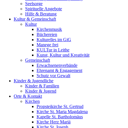
Seelsorge
Spirituelle Angebote
Hilfe & Beratung
Kultur &
Gemeinschaft
Kultur
Kirchenmusik
Büchereien
Kulturelles im GiG
Manege frei
KULTur in Leithe
Kunst, Kultur und Kreativität
Gemeinschaft
Erwachsenenverbände
Ehrenamt & Engagement
Schutz vor Gewalt
Kinder &
Jugendliche
Kinder & Familien
Kinder & Jugend
Orte &
Kontakt
Kirchen
Propsteikirche St. Gertrud
Kirche St. Maria Magdalena
Kapelle St. Bartholomäus
Kirche Herz Mariä
Kirche St. Joseph