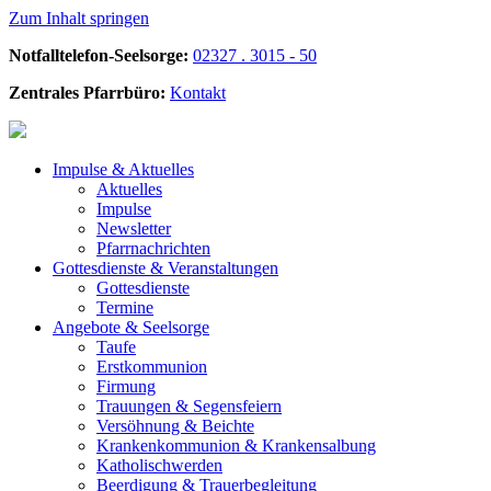
Zum Inhalt springen
Notfalltelefon-Seelsorge:
02327 . 3015 - 50
Zentrales Pfarrbüro:
Kontakt
Impulse &
Aktuelles
Aktuelles
Impulse
Newsletter
Pfarrnachrichten
Gottesdienste &
Veranstaltungen
Gottesdienste
Termine
Angebote &
Seelsorge
Taufe
Erstkommunion
Firmung
Trauungen & Segensfeiern
Versöhnung & Beichte
Krankenkommunion & Krankensalbung
Katholischwerden
Beerdigung &
Trauerbegleitung