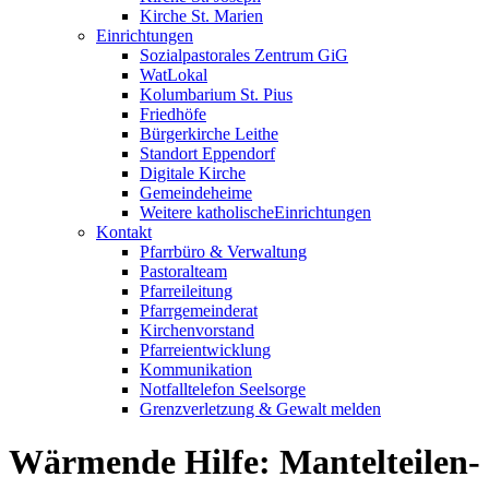
Kirche St. Marien
Einrichtungen
Sozialpastorales Zentrum GiG
WatLokal
Kolumbarium St. Pius
Friedhöfe
Bürgerkirche Leithe
Standort Eppendorf
Digitale Kirche
Gemeindeheime
Weitere katholische
­­Einrichtungen
Kontakt
Pfarrbüro & Verwaltung
Pastoralteam
Pfarreileitung
Pfarrgemeinderat
Kirchenvorstand
Pfarreientwicklung
Kommunikation
Notfalltelefon Seelsorge
Grenzverletzung &
Gewalt melden
Wärmende Hilfe: Mantelteilen-