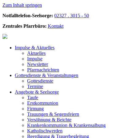
Zum Inhalt springen
Notfalltelefon-Seelsorge:
02327 . 3015 - 50
Zentrales Pfarrbüro:
Kontakt
Impulse &
Aktuelles
Aktuelles
Impulse
Newsletter
Pfarrnachrichten
Gottesdienste &
Veranstaltungen
Gottesdienste
Termine
Angebote &
Seelsorge
Taufe
Erstkommunion
Firmung
Trauungen & Segensfeiern
Versöhnung & Beichte
Krankenkommunion & Krankensalbung
Katholischwerden
Beerdigung &
Trauerbegleitung