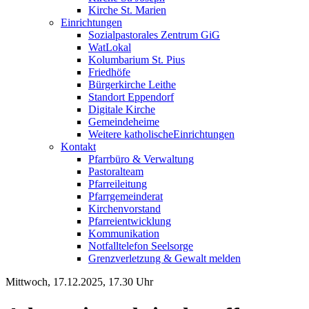
Kirche St. Marien
Einrichtungen
Sozialpastorales Zentrum GiG
WatLokal
Kolumbarium St. Pius
Friedhöfe
Bürgerkirche Leithe
Standort Eppendorf
Digitale Kirche
Gemeindeheime
Weitere katholische
­­Einrichtungen
Kontakt
Pfarrbüro & Verwaltung
Pastoralteam
Pfarreileitung
Pfarrgemeinderat
Kirchenvorstand
Pfarreientwicklung
Kommunikation
Notfalltelefon Seelsorge
Grenzverletzung &
Gewalt melden
Mittwoch, 17.12.2025, 17.30 Uhr