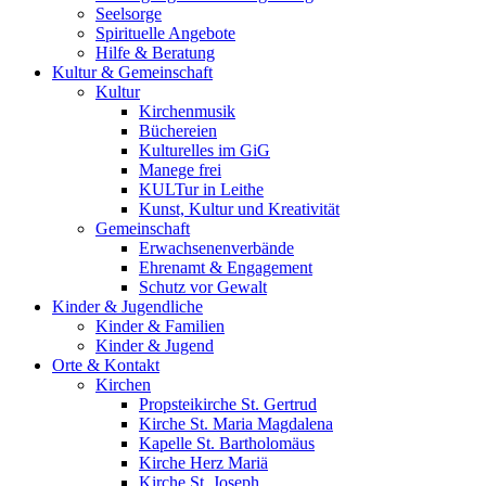
Seelsorge
Spirituelle Angebote
Hilfe & Beratung
Kultur &
Gemeinschaft
Kultur
Kirchenmusik
Büchereien
Kulturelles im GiG
Manege frei
KULTur in Leithe
Kunst, Kultur und Kreativität
Gemeinschaft
Erwachsenenverbände
Ehrenamt & Engagement
Schutz vor Gewalt
Kinder &
Jugendliche
Kinder & Familien
Kinder & Jugend
Orte &
Kontakt
Kirchen
Propsteikirche St. Gertrud
Kirche St. Maria Magdalena
Kapelle St. Bartholomäus
Kirche Herz Mariä
Kirche St. Joseph