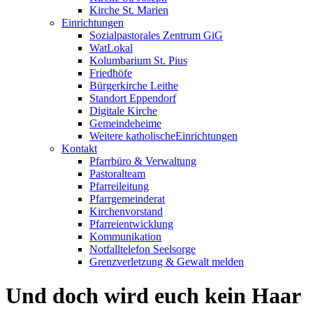
Kirche St. Marien
Einrichtungen
Sozialpastorales Zentrum GiG
WatLokal
Kolumbarium St. Pius
Friedhöfe
Bürgerkirche Leithe
Standort Eppendorf
Digitale Kirche
Gemeindeheime
Weitere katholische
­­Einrichtungen
Kontakt
Pfarrbüro & Verwaltung
Pastoralteam
Pfarreileitung
Pfarrgemeinderat
Kirchenvorstand
Pfarreientwicklung
Kommunikation
Notfalltelefon Seelsorge
Grenzverletzung &
Gewalt melden
Und doch wird euch kein Haar