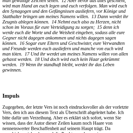
man gewaltige Zeichen sehen. 12 Aber bevor das alles geschieht,
wird man Hand an euch legen und euch verfolgen. Man wird euch
den Synagogen und den Gefängnissen ausliefern, vor Könige und
Statthalter bringen um meines Namens willen. 13 Dann werdet ihr
Zeugnis ablegen können. 14 Nehmt euch also zu Herzen, nicht
schon im Voraus für eure Verteidigung zu sorgen; 15 denn ich
werde euch die Worte und die Weisheit eingeben, sodass alle eure
Gegner nicht dagegen ankommen und nichts dagegen sagen
können. 16 Sogar eure Eltern und Geschwister, eure Verwandten
und Freunde werden euch ausliefern und manche von euch wird
man töten. 17 Und ihr werdet um meines Namens willen von allen
gehasst werden. 18 Und doch wird euch kein Haar gekrümmt
werden. 19 Wenn ihr standhaft bleibt, werdet ihr das Leben
gewinnen.
Impuls
Zugegeben, der letzte Vers ist noch eindrucksvoller als der vorletzte
Vers, den ich aus diesem Text als Überschrift abgeleitet habe. Ich
bitte dafür um Verzeihung. Aber es erklärt sich sofort, wenn Sie
wissen, dass der Autor dieser Zeilen kaum noch Haare von
nennenswerter Beschaffenheit auf seinem Haupt trägt. Da