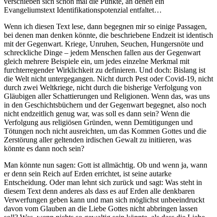
verschieben sich schon mal die Punkte, an denen ein
Evangeliumstext Identifikationspotenzial entfaltet…
Wenn ich diesen Text lese, dann begegnen mir so einige Passagen,
bei denen man denken könnte, die beschriebene Endzeit ist identisch
mit der Gegenwart. Kriege, Unruhen, Seuchen, Hungersnöte und
schreckliche Dinge – jedem Menschen fallen aus der Gegenwart
gleich mehrere Beispiele ein, um jedes einzelne Merkmal mit
furchterregender Wirklichkeit zu definieren. Und doch: Bislang ist
die Welt nicht untergegangen. Nicht durch Pest oder Covid-19, nicht
durch zwei Weltkriege, nicht durch die bisherige Verfolgung von
Gläubigen aller Schattierungen und Religionen. Wenn das, was uns
in den Geschichtsbüchern und der Gegenwart begegnet, also noch
nicht endzeitlich genug war, was soll es dann sein? Wenn die
Verfolgung aus religiösen Gründen, wenn Demütigungen und
Tötungen noch nicht ausreichten, um das Kommen Gottes und die
Zerstörung aller geltenden irdischen Gewalt zu initiieren, was
könnte es dann noch sein?
Man könnte nun sagen: Gott ist allmächtig. Ob und wenn ja, wann
er denn sein Reich auf Erden errichtet, ist seine autarke
Entscheidung. Oder man lehnt sich zurück und sagt: Was steht in
diesem Text denn anderes als dass es auf Erden alle denkbaren
Verwerfungen geben kann und man sich möglichst unbeeindruckt
davon vom Glauben an die Liebe Gottes nicht abbringen lassen