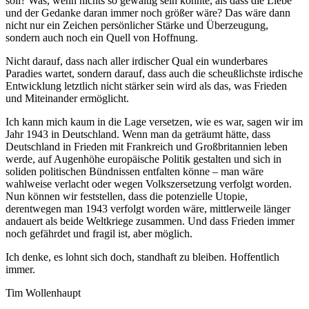
soll? Was, wenn nichts so gewaltig sein könnte, als dass die Liebe
und der Gedanke daran immer noch größer wäre? Das wäre dann
nicht nur ein Zeichen persönlicher Stärke und Überzeugung,
sondern auch noch ein Quell von Hoffnung.
Nicht darauf, dass nach aller irdischer Qual ein wunderbares
Paradies wartet, sondern darauf, dass auch die scheußlichste irdische
Entwicklung letztlich nicht stärker sein wird als das, was Frieden
und Miteinander ermöglicht.
Ich kann mich kaum in die Lage versetzen, wie es war, sagen wir im
Jahr 1943 in Deutschland. Wenn man da geträumt hätte, dass
Deutschland in Frieden mit Frankreich und Großbritannien leben
werde, auf Augenhöhe europäische Politik gestalten und sich in
soliden politischen Bündnissen entfalten könne – man wäre
wahlweise verlacht oder wegen Volkszersetzung verfolgt worden.
Nun können wir feststellen, dass die potenzielle Utopie,
derentwegen man 1943 verfolgt worden wäre, mittlerweile länger
andauert als beide Weltkriege zusammen. Und dass Frieden immer
noch gefährdet und fragil ist, aber möglich.
Ich denke, es lohnt sich doch, standhaft zu bleiben. Hoffentlich
immer.
Tim Wollenhaupt