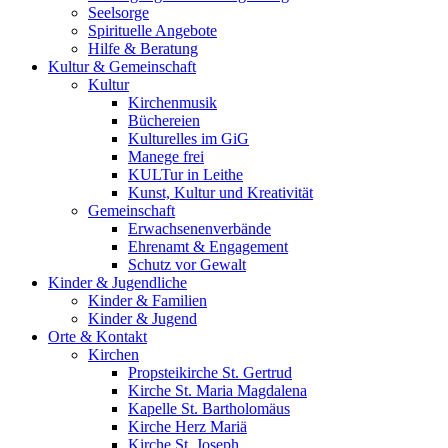
Seelsorge
Spirituelle Angebote
Hilfe & Beratung
Kultur &
Gemeinschaft
Kultur
Kirchenmusik
Büchereien
Kulturelles im GiG
Manege frei
KULTur in Leithe
Kunst, Kultur und Kreativität
Gemeinschaft
Erwachsenenverbände
Ehrenamt & Engagement
Schutz vor Gewalt
Kinder &
Jugendliche
Kinder & Familien
Kinder & Jugend
Orte &
Kontakt
Kirchen
Propsteikirche St. Gertrud
Kirche St. Maria Magdalena
Kapelle St. Bartholomäus
Kirche Herz Mariä
Kirche St. Joseph