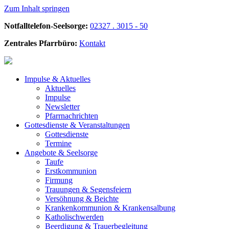
Zum Inhalt springen
Notfalltelefon-Seelsorge:
02327 . 3015 - 50
Zentrales Pfarrbüro:
Kontakt
Impulse &
Aktuelles
Aktuelles
Impulse
Newsletter
Pfarrnachrichten
Gottesdienste &
Veranstaltungen
Gottesdienste
Termine
Angebote &
Seelsorge
Taufe
Erstkommunion
Firmung
Trauungen & Segensfeiern
Versöhnung & Beichte
Krankenkommunion & Krankensalbung
Katholischwerden
Beerdigung &
Trauerbegleitung