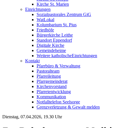
Kirche St. Marien
Einrichtungen
Sozialpastorales Zentrum GiG
WatLokal
Kolumbarium St. Pius
Friedhöfe
Bürgerkirche Leithe
Standort Eppendorf
Digitale Kirche
Gemeindeheime
Weitere katholische
­­Einrichtungen
Kontakt
Pfarrbüro & Verwaltung
Pastoralteam
Pfarreileitung
Pfarrgemeinderat
Kirchenvorstand
Pfarreientwicklung
Kommunikation
Notfalltelefon Seelsorge
Grenzverletzung &
Gewalt melden
Dienstag, 07.04.2026, 19.30 Uhr