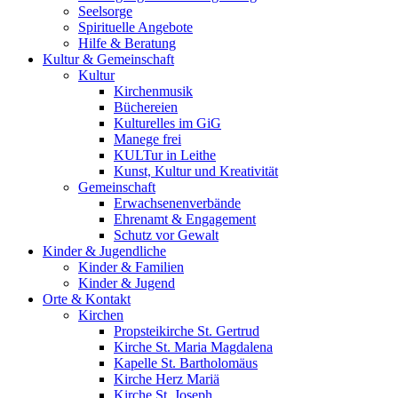
Seelsorge
Spirituelle Angebote
Hilfe & Beratung
Kultur &
Gemeinschaft
Kultur
Kirchenmusik
Büchereien
Kulturelles im GiG
Manege frei
KULTur in Leithe
Kunst, Kultur und Kreativität
Gemeinschaft
Erwachsenenverbände
Ehrenamt & Engagement
Schutz vor Gewalt
Kinder &
Jugendliche
Kinder & Familien
Kinder & Jugend
Orte &
Kontakt
Kirchen
Propsteikirche St. Gertrud
Kirche St. Maria Magdalena
Kapelle St. Bartholomäus
Kirche Herz Mariä
Kirche St. Joseph