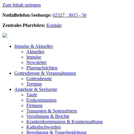
Zum Inhalt springen
Notfalltelefon-Seelsorge:
02327 . 3015 - 50
Zentrales Pfarrbüro:
Kontakt
Impulse &
Aktuelles
Aktuelles
Impulse
Newsletter
Pfarrnachrichten
Gottesdienste &
Veranstaltungen
Gottesdienste
Termine
Angebote &
Seelsorge
Taufe
Erstkommunion
Firmung
Trauungen & Segensfeiern
Versöhnung & Beichte
Krankenkommunion & Krankensalbung
Katholischwerden
Beerdigung &
Trauerbegleitung