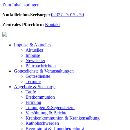
Zum Inhalt springen
Notfalltelefon-Seelsorge:
02327 . 3015 - 50
Zentrales Pfarrbüro:
Kontakt
Impulse &
Aktuelles
Aktuelles
Impulse
Newsletter
Pfarrnachrichten
Gottesdienste &
Veranstaltungen
Gottesdienste
Termine
Angebote &
Seelsorge
Taufe
Erstkommunion
Firmung
Trauungen & Segensfeiern
Versöhnung & Beichte
Krankenkommunion & Krankensalbung
Katholischwerden
Beerdigung &
Trauerbegleitung