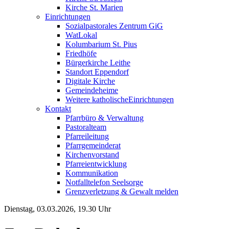
Kirche St. Marien
Einrichtungen
Sozialpastorales Zentrum GiG
WatLokal
Kolumbarium St. Pius
Friedhöfe
Bürgerkirche Leithe
Standort Eppendorf
Digitale Kirche
Gemeindeheime
Weitere katholische
­­Einrichtungen
Kontakt
Pfarrbüro & Verwaltung
Pastoralteam
Pfarreileitung
Pfarrgemeinderat
Kirchenvorstand
Pfarreientwicklung
Kommunikation
Notfalltelefon Seelsorge
Grenzverletzung &
Gewalt melden
Dienstag, 03.03.2026, 19.30 Uhr