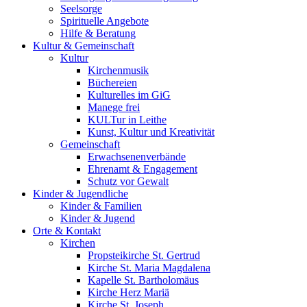
Seelsorge
Spirituelle Angebote
Hilfe & Beratung
Kultur &
Gemeinschaft
Kultur
Kirchenmusik
Büchereien
Kulturelles im GiG
Manege frei
KULTur in Leithe
Kunst, Kultur und Kreativität
Gemeinschaft
Erwachsenenverbände
Ehrenamt & Engagement
Schutz vor Gewalt
Kinder &
Jugendliche
Kinder & Familien
Kinder & Jugend
Orte &
Kontakt
Kirchen
Propsteikirche St. Gertrud
Kirche St. Maria Magdalena
Kapelle St. Bartholomäus
Kirche Herz Mariä
Kirche St. Joseph