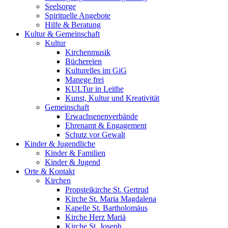
Seelsorge
Spirituelle Angebote
Hilfe & Beratung
Kultur &
Gemeinschaft
Kultur
Kirchenmusik
Büchereien
Kulturelles im GiG
Manege frei
KULTur in Leithe
Kunst, Kultur und Kreativität
Gemeinschaft
Erwachsenenverbände
Ehrenamt & Engagement
Schutz vor Gewalt
Kinder &
Jugendliche
Kinder & Familien
Kinder & Jugend
Orte &
Kontakt
Kirchen
Propsteikirche St. Gertrud
Kirche St. Maria Magdalena
Kapelle St. Bartholomäus
Kirche Herz Mariä
Kirche St. Joseph