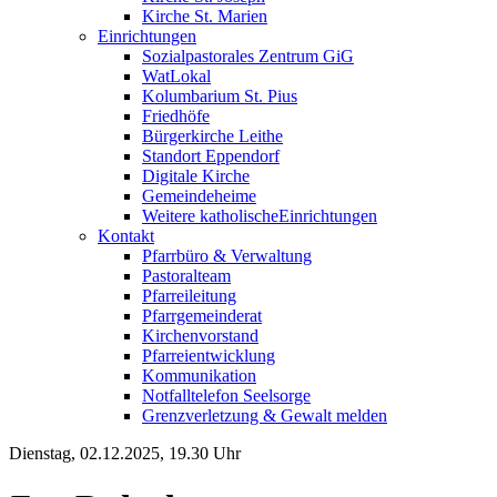
Kirche St. Marien
Einrichtungen
Sozialpastorales Zentrum GiG
WatLokal
Kolumbarium St. Pius
Friedhöfe
Bürgerkirche Leithe
Standort Eppendorf
Digitale Kirche
Gemeindeheime
Weitere katholische
­­Einrichtungen
Kontakt
Pfarrbüro & Verwaltung
Pastoralteam
Pfarreileitung
Pfarrgemeinderat
Kirchenvorstand
Pfarreientwicklung
Kommunikation
Notfalltelefon Seelsorge
Grenzverletzung &
Gewalt melden
Dienstag, 02.12.2025, 19.30 Uhr