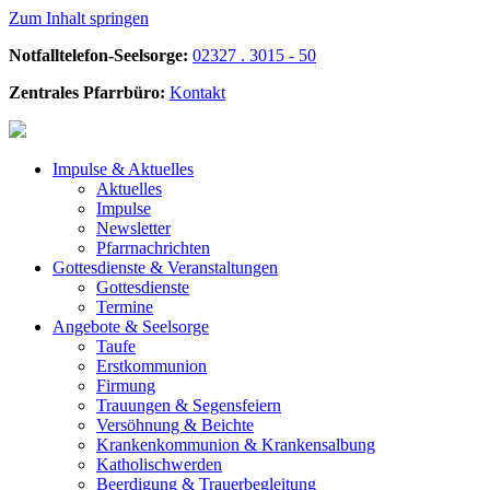
Zum Inhalt springen
Notfalltelefon-Seelsorge:
02327 . 3015 - 50
Zentrales Pfarrbüro:
Kontakt
Impulse &
Aktuelles
Aktuelles
Impulse
Newsletter
Pfarrnachrichten
Gottesdienste &
Veranstaltungen
Gottesdienste
Termine
Angebote &
Seelsorge
Taufe
Erstkommunion
Firmung
Trauungen & Segensfeiern
Versöhnung & Beichte
Krankenkommunion & Krankensalbung
Katholischwerden
Beerdigung &
Trauerbegleitung