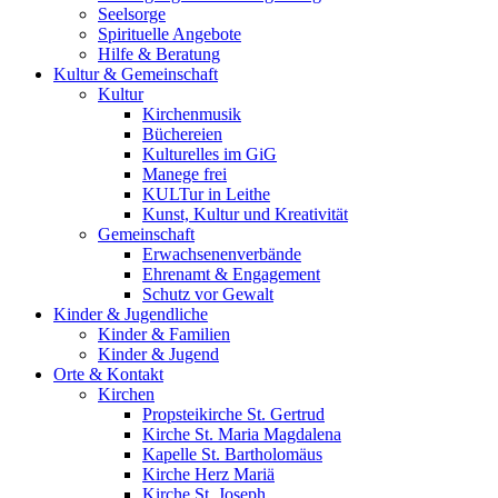
Seelsorge
Spirituelle Angebote
Hilfe & Beratung
Kultur &
Gemeinschaft
Kultur
Kirchenmusik
Büchereien
Kulturelles im GiG
Manege frei
KULTur in Leithe
Kunst, Kultur und Kreativität
Gemeinschaft
Erwachsenenverbände
Ehrenamt & Engagement
Schutz vor Gewalt
Kinder &
Jugendliche
Kinder & Familien
Kinder & Jugend
Orte &
Kontakt
Kirchen
Propsteikirche St. Gertrud
Kirche St. Maria Magdalena
Kapelle St. Bartholomäus
Kirche Herz Mariä
Kirche St. Joseph