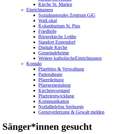
Kirche St. Marien
Einrichtungen
Sozialpastorales Zentrum GiG
WatLokal
Kolumbarium St. Pius
Friedhöfe
Bürgerkirche Leithe
Standort Eppendorf
Digitale Kirche
Gemeindeheime
Weitere katholische
­­Einrichtungen
Kontakt
Pfarrbüro & Verwaltung
Pastoralteam
Pfarreileitung
Pfarrgemeinderat
Kirchenvorstand
Pfarreientwicklung
Kommunikation
Notfalltelefon Seelsorge
Grenzverletzung &
Gewalt melden
Sänger*innen gesucht