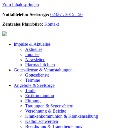
Zum Inhalt springen
Notfalltelefon-Seelsorge:
02327 . 3015 - 50
Zentrales Pfarrbüro:
Kontakt
Impulse &
Aktuelles
Aktuelles
Impulse
Newsletter
Pfarrnachrichten
Gottesdienste &
Veranstaltungen
Gottesdienste
Termine
Angebote &
Seelsorge
Taufe
Erstkommunion
Firmung
Trauungen & Segensfeiern
Versöhnung & Beichte
Krankenkommunion & Krankensalbung
Katholischwerden
Beerdigung &
Trauerbegleitung