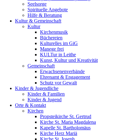
Seelsorge
Spirituelle Angebote
Hilfe & Beratung
Kultur &
Gemeinschaft
Kultur
Kirchenmusik
Büchereien
Kulturelles im GiG
Manege frei
KULTur in Leithe
Kunst, Kultur und Kreativität
Gemeinschaft
Erwachsenenverbände
Ehrenamt & Engagement
Schutz vor Gewalt
Kinder &
Jugendliche
Kinder & Familien
Kinder & Jugend
Orte &
Kontakt
Kirchen
Propsteikirche St. Gertrud
Kirche St. Maria Magdalena
Kapelle St. Bartholomäus
Kirche Herz Mariä
Kirche St. Joseph