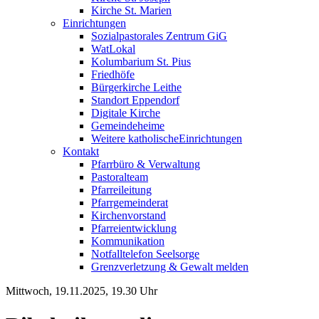
Kirche St. Marien
Einrichtungen
Sozialpastorales Zentrum GiG
WatLokal
Kolumbarium St. Pius
Friedhöfe
Bürgerkirche Leithe
Standort Eppendorf
Digitale Kirche
Gemeindeheime
Weitere katholische
­­Einrichtungen
Kontakt
Pfarrbüro & Verwaltung
Pastoralteam
Pfarreileitung
Pfarrgemeinderat
Kirchenvorstand
Pfarreientwicklung
Kommunikation
Notfalltelefon Seelsorge
Grenzverletzung &
Gewalt melden
Mittwoch, 19.11.2025, 19.30 Uhr