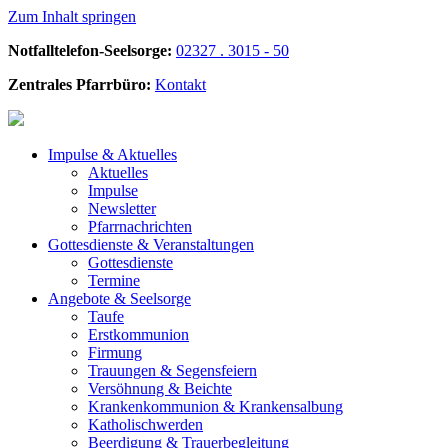
Zum Inhalt springen
Notfalltelefon-Seelsorge:
02327 . 3015 - 50
Zentrales Pfarrbüro:
Kontakt
Impulse &
Aktuelles
Aktuelles
Impulse
Newsletter
Pfarrnachrichten
Gottesdienste &
Veranstaltungen
Gottesdienste
Termine
Angebote &
Seelsorge
Taufe
Erstkommunion
Firmung
Trauungen & Segensfeiern
Versöhnung & Beichte
Krankenkommunion & Krankensalbung
Katholischwerden
Beerdigung &
Trauerbegleitung