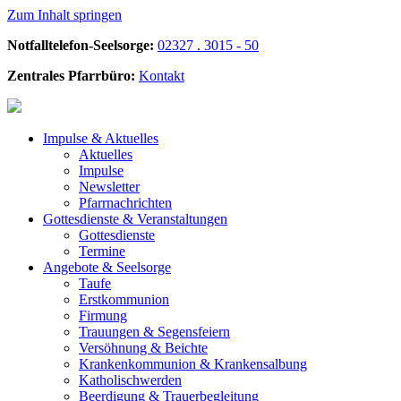
Zum Inhalt springen
Notfalltelefon-Seelsorge:
02327 . 3015 - 50
Zentrales Pfarrbüro:
Kontakt
Impulse &
Aktuelles
Aktuelles
Impulse
Newsletter
Pfarrnachrichten
Gottesdienste &
Veranstaltungen
Gottesdienste
Termine
Angebote &
Seelsorge
Taufe
Erstkommunion
Firmung
Trauungen & Segensfeiern
Versöhnung & Beichte
Krankenkommunion & Krankensalbung
Katholischwerden
Beerdigung &
Trauerbegleitung