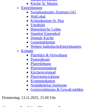
Kirche St. Marien
Einrichtungen
Sozialpastorales Zentrum GiG
WatLokal
Kolumbarium St. Pius
Friedhöfe
Bürgerkirche Leithe
Standort Eppendorf
Digitale Kirche
Gemeindeheime
Weitere katholische
­­Einrichtungen
Kontakt
Pfarrbüro & Verwaltung
Pastoralteam
Pfarreileitung
Pfarrgemeinderat
Kirchenvorstand
Pfarreientwicklung
Kommunikation
Notfalltelefon Seelsorge
Grenzverletzung &
Gewalt melden
Donnerstag, 13.11.2025, 15.00 Uhr