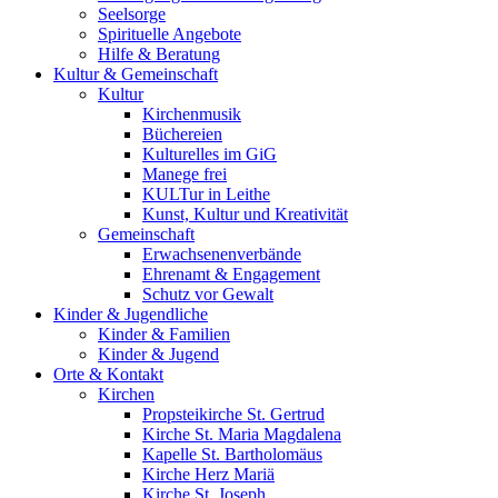
Seelsorge
Spirituelle Angebote
Hilfe & Beratung
Kultur &
Gemeinschaft
Kultur
Kirchenmusik
Büchereien
Kulturelles im GiG
Manege frei
KULTur in Leithe
Kunst, Kultur und Kreativität
Gemeinschaft
Erwachsenenverbände
Ehrenamt & Engagement
Schutz vor Gewalt
Kinder &
Jugendliche
Kinder & Familien
Kinder & Jugend
Orte &
Kontakt
Kirchen
Propsteikirche St. Gertrud
Kirche St. Maria Magdalena
Kapelle St. Bartholomäus
Kirche Herz Mariä
Kirche St. Joseph