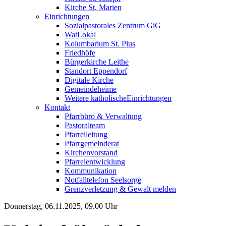
Kirche St. Marien
Einrichtungen
Sozialpastorales Zentrum GiG
WatLokal
Kolumbarium St. Pius
Friedhöfe
Bürgerkirche Leithe
Standort Eppendorf
Digitale Kirche
Gemeindeheime
Weitere katholische
­­Einrichtungen
Kontakt
Pfarrbüro & Verwaltung
Pastoralteam
Pfarreileitung
Pfarrgemeinderat
Kirchenvorstand
Pfarreientwicklung
Kommunikation
Notfalltelefon Seelsorge
Grenzverletzung &
Gewalt melden
Donnerstag, 06.11.2025, 09.00 Uhr