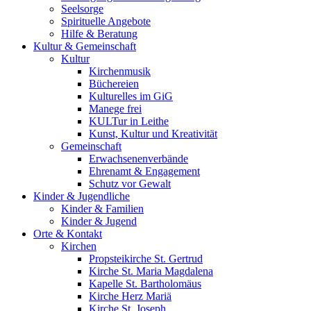
Seelsorge
Spirituelle Angebote
Hilfe & Beratung
Kultur &
Gemeinschaft
Kultur
Kirchenmusik
Büchereien
Kulturelles im GiG
Manege frei
KULTur in Leithe
Kunst, Kultur und Kreativität
Gemeinschaft
Erwachsenenverbände
Ehrenamt & Engagement
Schutz vor Gewalt
Kinder &
Jugendliche
Kinder & Familien
Kinder & Jugend
Orte &
Kontakt
Kirchen
Propsteikirche St. Gertrud
Kirche St. Maria Magdalena
Kapelle St. Bartholomäus
Kirche Herz Mariä
Kirche St. Joseph