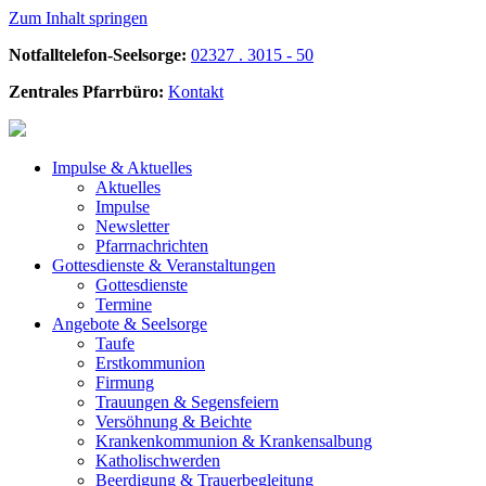
Zum Inhalt springen
Notfalltelefon-Seelsorge:
02327 . 3015 - 50
Zentrales Pfarrbüro:
Kontakt
Impulse &
Aktuelles
Aktuelles
Impulse
Newsletter
Pfarrnachrichten
Gottesdienste &
Veranstaltungen
Gottesdienste
Termine
Angebote &
Seelsorge
Taufe
Erstkommunion
Firmung
Trauungen & Segensfeiern
Versöhnung & Beichte
Krankenkommunion & Krankensalbung
Katholischwerden
Beerdigung &
Trauerbegleitung