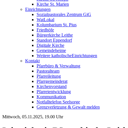
Kirche St. Marien
Einrichtungen
Sozialpastorales Zentrum GiG
WatLokal
Kolumbarium St. Pius
Friedhöfe
Bürgerkirche Leithe
Standort Eppendorf
Digitale Kirche
Gemeindeheime
Weitere katholische
­­Einrichtungen
Kontakt
Pfarrbüro & Verwaltung
Pastoralteam
Pfarreileitung
Pfarrgemeinderat
Kirchenvorstand
Pfarreientwicklung
Kommunikation
Notfalltelefon Seelsorge
Grenzverletzung &
Gewalt melden
Mittwoch, 05.11.2025, 19.00 Uhr