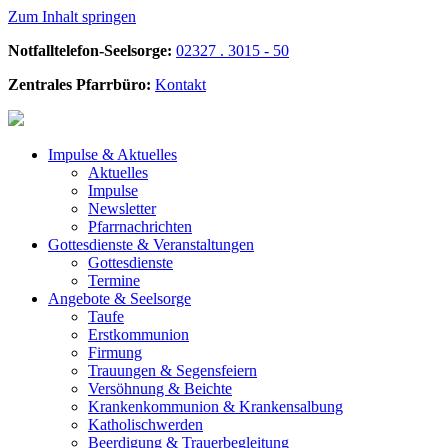
Zum Inhalt springen
Notfalltelefon-Seelsorge:
02327 . 3015 - 50
Zentrales Pfarrbüro:
Kontakt
Impulse &
Aktuelles
Aktuelles
Impulse
Newsletter
Pfarrnachrichten
Gottesdienste &
Veranstaltungen
Gottesdienste
Termine
Angebote &
Seelsorge
Taufe
Erstkommunion
Firmung
Trauungen & Segensfeiern
Versöhnung & Beichte
Krankenkommunion & Krankensalbung
Katholischwerden
Beerdigung &
Trauerbegleitung