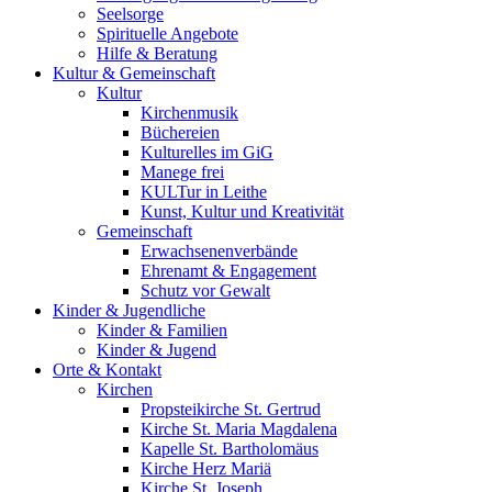
Seelsorge
Spirituelle Angebote
Hilfe & Beratung
Kultur &
Gemeinschaft
Kultur
Kirchenmusik
Büchereien
Kulturelles im GiG
Manege frei
KULTur in Leithe
Kunst, Kultur und Kreativität
Gemeinschaft
Erwachsenenverbände
Ehrenamt & Engagement
Schutz vor Gewalt
Kinder &
Jugendliche
Kinder & Familien
Kinder & Jugend
Orte &
Kontakt
Kirchen
Propsteikirche St. Gertrud
Kirche St. Maria Magdalena
Kapelle St. Bartholomäus
Kirche Herz Mariä
Kirche St. Joseph