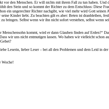
 vor den Menschen. Er will nichts mit ihrem Fall zu tun haben. Und doc
hlt den Stein und so kommt der Richter zu dem Entschluss: Diese Frau lä
schon ein ungerechter Richter nachgibt, wie viel mehr wird Gott seinen
er seine Kinder liebt. Zu beachten gilt es aber: Beten ist dranbleiben, fe
u bringen. Selbst wenn wir ihn nicht sofort verstehen, selbst wenn sei
Menschensohn kommt, wird er dann Glauben finden auf Erden?“ Damit s
. Dass wir uns nicht entmutigen lassen. Wo haben wir vielleicht scho
 Gebet?
ebe Leserin, lieber Leser – bei all den Problemen und dem Leid in der W
te Woche!