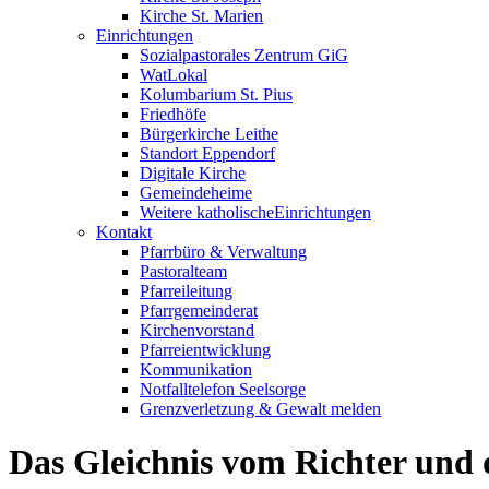
Kirche St. Marien
Einrichtungen
Sozialpastorales Zentrum GiG
WatLokal
Kolumbarium St. Pius
Friedhöfe
Bürgerkirche Leithe
Standort Eppendorf
Digitale Kirche
Gemeindeheime
Weitere katholische
­­Einrichtungen
Kontakt
Pfarrbüro & Verwaltung
Pastoralteam
Pfarreileitung
Pfarrgemeinderat
Kirchenvorstand
Pfarreientwicklung
Kommunikation
Notfalltelefon Seelsorge
Grenzverletzung &
Gewalt melden
Das Gleichnis vom Richter und