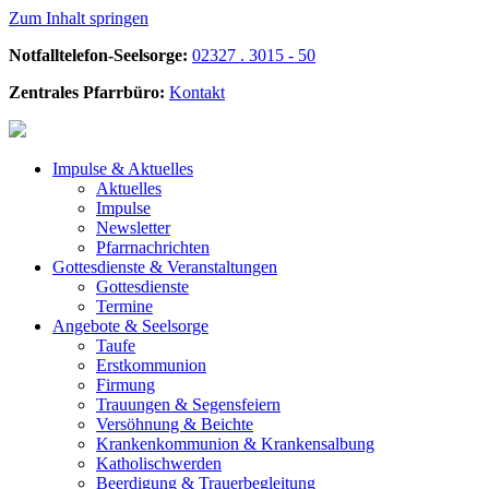
Zum Inhalt springen
Notfalltelefon-Seelsorge:
02327 . 3015 - 50
Zentrales Pfarrbüro:
Kontakt
Impulse &
Aktuelles
Aktuelles
Impulse
Newsletter
Pfarrnachrichten
Gottesdienste &
Veranstaltungen
Gottesdienste
Termine
Angebote &
Seelsorge
Taufe
Erstkommunion
Firmung
Trauungen & Segensfeiern
Versöhnung & Beichte
Krankenkommunion & Krankensalbung
Katholischwerden
Beerdigung &
Trauerbegleitung