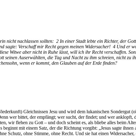
arin nicht nachlassen sollten: 2 In einer Stadt lebte ein Richter, der G
nd sagte: Verschaff mir Recht gegen meinen Widersacher! 4 Und er woll
ese Witwe aber nicht in Ruhe lässt, will ich ihr Recht verschaffen. S
ott seinen Auserwählten, die Tag und Nacht zu ihm schreien, nicht zu i
nschensohn, wenn er kommt, den Glauben auf der Erde finden?
Wiederkunft) Gleichnissen Jesu und wird dem lukanischen Sondergut (oh
enn wer bittet, der empfängt; wer sucht, der findet; und wer anklopft, 
itten, wir flehen zu Gott – und doch scheint es, als bliebe alles beim 
s beginnt mit einem Satz, der die Richtung vorgibt: „Jesus sagte ihnen 
ohne Schutz, ohne Stimme, ohne Recht. Und sie hat einen Widersacher, d