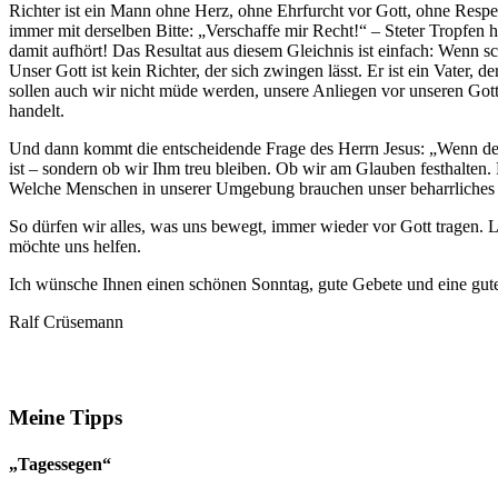
Richter ist ein Mann ohne Herz, ohne Ehrfurcht vor Gott, ohne Respekt
immer mit derselben Bitte: „Verschaffe mir Recht!“ – Steter Tropfen hö
damit aufhört! Das Resultat aus diesem Gleichnis ist einfach: Wenn 
Unser Gott ist kein Richter, der sich zwingen lässt. Er ist ein Vater, d
sollen auch wir nicht müde werden, unsere Anliegen vor unseren Gott z
handelt.
Und dann kommt die entscheidende Frage des Herrn Jesus: „Wenn der 
ist – sondern ob wir Ihm treu bleiben. Ob wir am Glauben festhalten
Welche Menschen in unserer Umgebung brauchen unser beharrliches
So dürfen wir alles, was uns bewegt, immer wieder vor Gott tragen. Li
möchte uns helfen.
Ich wünsche Ihnen einen schönen Sonntag, gute Gebete und eine gu
Ralf Crüsemann
Meine Tipps
„Tagessegen“