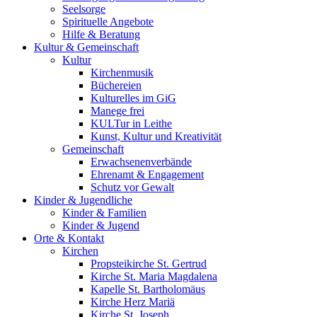
Seelsorge
Spirituelle Angebote
Hilfe & Beratung
Kultur &
Gemeinschaft
Kultur
Kirchenmusik
Büchereien
Kulturelles im GiG
Manege frei
KULTur in Leithe
Kunst, Kultur und Kreativität
Gemeinschaft
Erwachsenenverbände
Ehrenamt & Engagement
Schutz vor Gewalt
Kinder &
Jugendliche
Kinder & Familien
Kinder & Jugend
Orte &
Kontakt
Kirchen
Propsteikirche St. Gertrud
Kirche St. Maria Magdalena
Kapelle St. Bartholomäus
Kirche Herz Mariä
Kirche St. Joseph