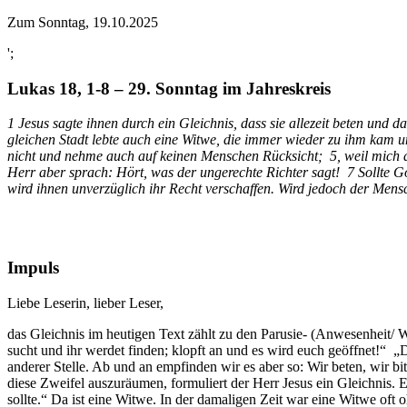
Zum Sonntag, 19.10.2025
';
Lukas 18, 1-8 – 29. Sonntag im Jahreskreis
1 Jesus sagte ihnen durch ein Gleichnis, dass sie allezeit beten und d
gleichen Stadt lebte auch eine Witwe, die immer wieder zu ihm kam u
nicht und nehme auch auf keinen Menschen Rücksicht; 5, weil mich di
Herr aber sprach: Hört, was der ungerechte Richter sagt! 7 Sollte G
wird ihnen unverzüglich ihr Recht verschaffen. Wird jedoch der Me
Impuls
Liebe Leserin, lieber Leser,
das Gleichnis im heutigen Text zählt zu den Parusie- (Anwesenheit/ 
sucht und ihr werdet finden; klopft an und es wird euch geöffnet!“ „D
anderer Stelle. Ab und an empfinden wir es aber so: Wir beten, wir b
diese Zweifel auszuräumen, formuliert der Herr Jesus ein Gleichnis. E
sollte.“ Da ist eine Witwe. In der damaligen Zeit war eine Witwe oft 