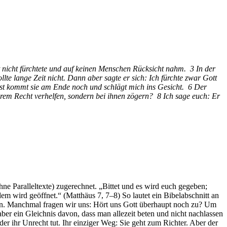
ott nicht fürchtete und auf keinen Menschen Rücksicht nahm. 3 In der
te lange Zeit nicht. Dann aber sagte er sich: Ich fürchte zwar Gott
onst kommt sie am Ende noch und schlägt mich ins Gesicht. 6 Der
hrem Recht verhelfen, sondern bei ihnen zögern? 8 Ich sage euch: Er
ne Paralleltexte) zugerechnet. „Bittet und es wird euch gegeben;
dem wird geöffnet.“ (Matthäus 7, 7–8) So lautet ein Bibelabschnitt an
Alten. Manchmal fragen wir uns: Hört uns Gott überhaupt noch zu? Um
aber ein Gleichnis davon, dass man allezeit beten und nicht nachlassen
er ihr Unrecht tut. Ihr einziger Weg: Sie geht zum Richter. Aber der