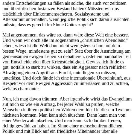
andere Entscheidungen zu fällen als solche, die auch vor zeitlosen
und überirdischen Instanzen Bestand hätten? Müssten wir uns
tatsächlich über Einkommensscheren, Sozialsysteme und
Altersarmut unterhalten, wenn jegliche Politik sich daran ausrichten
müsste, dass es gerecht im Sinne Gottes zugeht?
Mal angenommen, das wäre so, dann wäre diese Welt eine bessere.
Und wenn wir doch alle im sogenannten „christlichen Abendland“
leben, wieso ist die Welt dann nicht wenigstens schon auf dem
besten Wege, mindestens gut zu sein? Statt über die Ausrichtung am
gemeinsamen ewigen Leben zu debattieren, redet ein namhafter Teil
von Entscheidenden über Kriegstüchtigkeit. Gewiss, ich finde es
gut, notfalls so stark zu wirken, dass ein Aggressor nach reiflicher
Abwägung einen Angriff aus Furcht, unterliegen zu müssen,
unterlässt. Und doch fände ich eine internationale Übereinkunft, aus
Respekt vor dem Ewigen Aggression zu unterlassen und zu ächten,
weitaus charmanter.
Nun, ich mag davon träumen. Aber irgendwie wirkt das Evangelium
auf mich so wie ein Auftrag, bei jeder Wahl zu prüfen, welche
Menschen in ihrem politischen Wirken dem Ideal in diesem Text am
nächsten kommen. Man kann sich täuschen. Dann kann man von
einer Wiederwahl absehen. Und man kann sich darüber freuen,
richtig gewählt zu haben. Im Sinne einer menschenfreundlichen
Politik und mit Blick auf ein friedliches Miteinander über alle