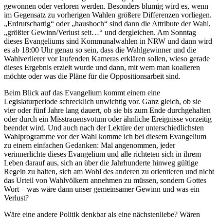
gewonnen oder verloren werden. Besonders blumig wird es, wenn
im Gegensatz zu vorherigen Wahlen größere Differenzen vorliegen.
„Erdrutschartig“ oder „haushoch“ sind dann die Attribute der Wahl,
„größter Gewinn/Verlust seit…“ und dergleichen. Am Sonntag
dieses Evangeliums sind Kommunalwahlen in NRW und dann wird
es ab 18:00 Uhr genau so sein, dass die Wahlgewinner und die
Wahlverlierer vor laufenden Kameras erklären sollen, wieso gerade
dieses Ergebnis erzielt wurde und dann, mit wem man koalieren
möchte oder was die Pläne für die Oppositionsarbeit sind.
Beim Blick auf das Evangelium kommt einem eine
Legislaturperiode schrecklich unwichtig vor. Ganz gleich, ob sie
vier oder fünf Jahre lang dauert, ob sie bis zum Ende durchgehalten
oder durch ein Misstrauensvotum oder ähnliche Ereignisse vorzeitig
beendet wird. Und auch nach der Lektüre der unterschiedlichsten
Wahlprogramme vor der Wahl komme ich bei diesem Evangelium
zu einem einfachen Gedanken: Mal angenommen, jeder
verinnerlichte dieses Evangelium und alle richteten sich in ihrem
Leben darauf aus, sich an über die Jahrhunderte hinweg gültige
Regeln zu halten, sich am Wohl des anderen zu orientieren und nicht
das Urteil von Wahlvölkern annehmen zu müssen, sondern Gottes
Wort – was wäre dann unser gemeinsamer Gewinn und was ein
Verlust?
Wäre eine andere Politik denkbar als eine nächstenliebe? Wären