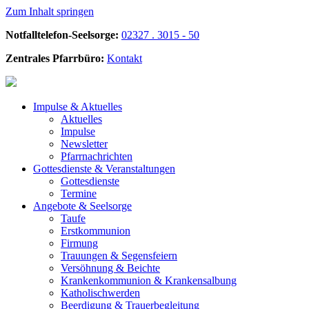
Zum Inhalt springen
Notfalltelefon-Seelsorge:
02327 . 3015 - 50
Zentrales Pfarrbüro:
Kontakt
Impulse &
Aktuelles
Aktuelles
Impulse
Newsletter
Pfarrnachrichten
Gottesdienste &
Veranstaltungen
Gottesdienste
Termine
Angebote &
Seelsorge
Taufe
Erstkommunion
Firmung
Trauungen & Segensfeiern
Versöhnung & Beichte
Krankenkommunion & Krankensalbung
Katholischwerden
Beerdigung &
Trauerbegleitung