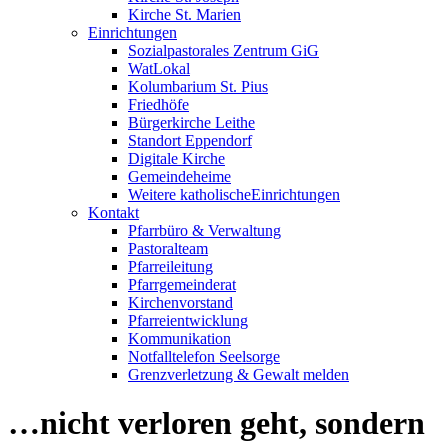
Kirche St. Marien
Einrichtungen
Sozialpastorales Zentrum GiG
WatLokal
Kolumbarium St. Pius
Friedhöfe
Bürgerkirche Leithe
Standort Eppendorf
Digitale Kirche
Gemeindeheime
Weitere katholische
­­Einrichtungen
Kontakt
Pfarrbüro & Verwaltung
Pastoralteam
Pfarreileitung
Pfarrgemeinderat
Kirchenvorstand
Pfarreientwicklung
Kommunikation
Notfalltelefon Seelsorge
Grenzverletzung &
Gewalt melden
…nicht verloren geht, sondern