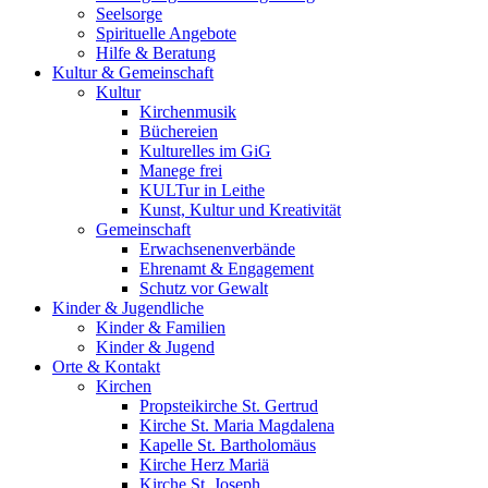
Seelsorge
Spirituelle Angebote
Hilfe & Beratung
Kultur &
Gemeinschaft
Kultur
Kirchenmusik
Büchereien
Kulturelles im GiG
Manege frei
KULTur in Leithe
Kunst, Kultur und Kreativität
Gemeinschaft
Erwachsenenverbände
Ehrenamt & Engagement
Schutz vor Gewalt
Kinder &
Jugendliche
Kinder & Familien
Kinder & Jugend
Orte &
Kontakt
Kirchen
Propsteikirche St. Gertrud
Kirche St. Maria Magdalena
Kapelle St. Bartholomäus
Kirche Herz Mariä
Kirche St. Joseph