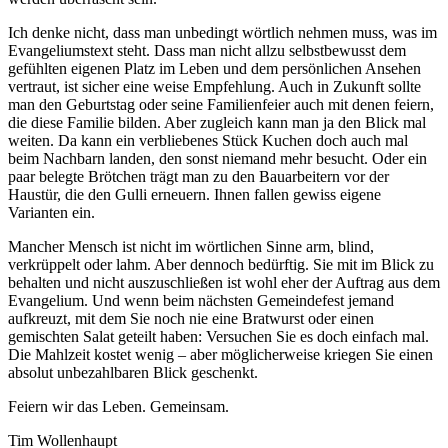
Ich denke nicht, dass man unbedingt wörtlich nehmen muss, was im
Evangeliumstext steht. Dass man nicht allzu selbstbewusst dem
gefühlten eigenen Platz im Leben und dem persönlichen Ansehen
vertraut, ist sicher eine weise Empfehlung. Auch in Zukunft sollte
man den Geburtstag oder seine Familienfeier auch mit denen feiern,
die diese Familie bilden. Aber zugleich kann man ja den Blick mal
weiten. Da kann ein verbliebenes Stück Kuchen doch auch mal
beim Nachbarn landen, den sonst niemand mehr besucht. Oder ein
paar belegte Brötchen trägt man zu den Bauarbeitern vor der
Haustür, die den Gulli erneuern. Ihnen fallen gewiss eigene
Varianten ein.
Mancher Mensch ist nicht im wörtlichen Sinne arm, blind,
verkrüppelt oder lahm. Aber dennoch bedürftig. Sie mit im Blick zu
behalten und nicht auszuschließen ist wohl eher der Auftrag aus dem
Evangelium. Und wenn beim nächsten Gemeindefest jemand
aufkreuzt, mit dem Sie noch nie eine Bratwurst oder einen
gemischten Salat geteilt haben: Versuchen Sie es doch einfach mal.
Die Mahlzeit kostet wenig – aber möglicherweise kriegen Sie einen
absolut unbezahlbaren Blick geschenkt.
Feiern wir das Leben. Gemeinsam.
Tim Wollenhaupt