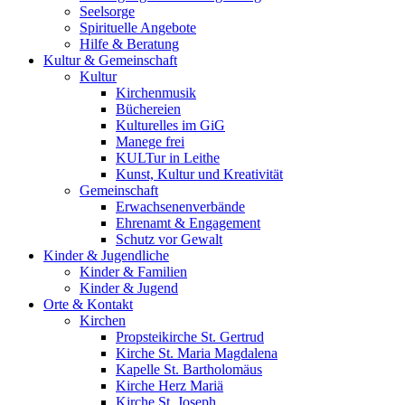
Seelsorge
Spirituelle Angebote
Hilfe & Beratung
Kultur &
Gemeinschaft
Kultur
Kirchenmusik
Büchereien
Kulturelles im GiG
Manege frei
KULTur in Leithe
Kunst, Kultur und Kreativität
Gemeinschaft
Erwachsenenverbände
Ehrenamt & Engagement
Schutz vor Gewalt
Kinder &
Jugendliche
Kinder & Familien
Kinder & Jugend
Orte &
Kontakt
Kirchen
Propsteikirche St. Gertrud
Kirche St. Maria Magdalena
Kapelle St. Bartholomäus
Kirche Herz Mariä
Kirche St. Joseph