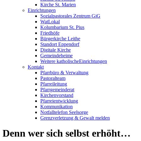
Kirche St. Marien
Einrichtungen
Sozialpastorales Zentrum GiG
WatLokal
Kolumbarium St. Pius
Friedhöfe
Bürgerkirche Leithe
Standort Eppendorf
Digitale Kirche
Gemeindeheime
Weitere katholische
­­Einrichtungen
Kontakt
Pfarrbüro & Verwaltung
Pastoralteam
Pfarreileitung
Pfarrgemeinderat
Kirchenvorstand
Pfarreientwicklung
Kommunikation
Notfalltelefon Seelsorge
Grenzverletzung &
Gewalt melden
Denn wer sich selbst erhöht…