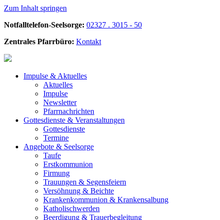
Zum Inhalt springen
Notfalltelefon-Seelsorge:
02327 . 3015 - 50
Zentrales Pfarrbüro:
Kontakt
Impulse &
Aktuelles
Aktuelles
Impulse
Newsletter
Pfarrnachrichten
Gottesdienste &
Veranstaltungen
Gottesdienste
Termine
Angebote &
Seelsorge
Taufe
Erstkommunion
Firmung
Trauungen & Segensfeiern
Versöhnung & Beichte
Krankenkommunion & Krankensalbung
Katholischwerden
Beerdigung &
Trauerbegleitung