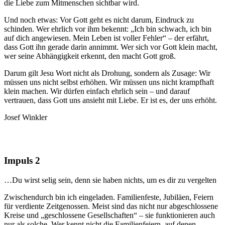
die Liebe zum Mitmenschen sichtbar wird.
Und noch etwas: Vor Gott geht es nicht darum, Eindruck zu
schinden. Wer ehrlich vor ihm bekennt: „Ich bin schwach, ich bin
auf dich angewiesen. Mein Leben ist voller Fehler“ – der erfährt,
dass Gott ihn gerade darin annimmt. Wer sich vor Gott klein macht,
wer seine Abhängigkeit erkennt, den macht Gott groß.
Darum gilt Jesu Wort nicht als Drohung, sondern als Zusage: Wir
müssen uns nicht selbst erhöhen. Wir müssen uns nicht krampfhaft
klein machen. Wir dürfen einfach ehrlich sein – und darauf
vertrauen, dass Gott uns ansieht mit Liebe. Er ist es, der uns erhöht.
Josef Winkler
Impuls 2
…Du wirst selig sein, denn sie haben nichts, um es dir zu vergelten
Zwischendurch bin ich eingeladen. Familienfeste, Jubiläen, Feiern
für verdiente Zeitgenossen. Meist sind das nicht nur abgeschlossene
Kreise und „geschlossene Gesellschaften“ – sie funktionieren auch
nur als solche. Wer kennt nicht die Familienfeiern, auf denen