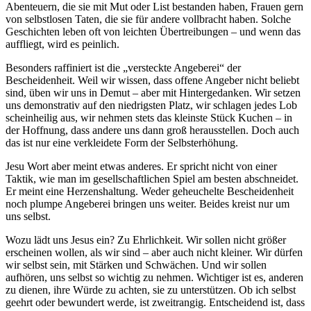
Abenteuern, die sie mit Mut oder List bestanden haben, Frauen gern
von selbstlosen Taten, die sie für andere vollbracht haben. Solche
Geschichten leben oft von leichten Übertreibungen – und wenn das
auffliegt, wird es peinlich.
Besonders raffiniert ist die „versteckte Angeberei“ der
Bescheidenheit. Weil wir wissen, dass offene Angeber nicht beliebt
sind, üben wir uns in Demut – aber mit Hintergedanken. Wir setzen
uns demonstrativ auf den niedrigsten Platz, wir schlagen jedes Lob
scheinheilig aus, wir nehmen stets das kleinste Stück Kuchen – in
der Hoffnung, dass andere uns dann groß herausstellen. Doch auch
das ist nur eine verkleidete Form der Selbsterhöhung.
Jesu Wort aber meint etwas anderes. Er spricht nicht von einer
Taktik, wie man im gesellschaftlichen Spiel am besten abschneidet.
Er meint eine Herzenshaltung. Weder geheuchelte Bescheidenheit
noch plumpe Angeberei bringen uns weiter. Beides kreist nur um
uns selbst.
Wozu lädt uns Jesus ein? Zu Ehrlichkeit. Wir sollen nicht größer
erscheinen wollen, als wir sind – aber auch nicht kleiner. Wir dürfen
wir selbst sein, mit Stärken und Schwächen. Und wir sollen
aufhören, uns selbst so wichtig zu nehmen. Wichtiger ist es, anderen
zu dienen, ihre Würde zu achten, sie zu unterstützen. Ob ich selbst
geehrt oder bewundert werde, ist zweitrangig. Entscheidend ist, dass