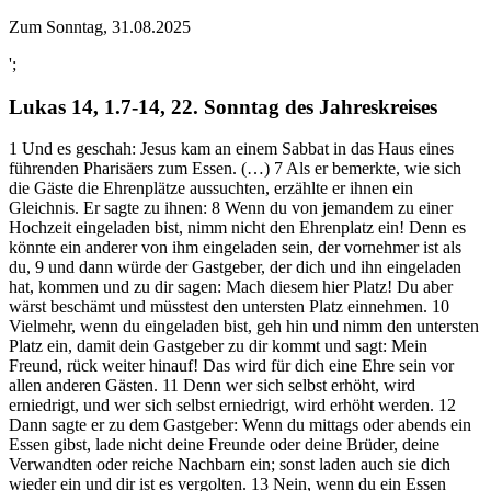
Zum Sonntag, 31.08.2025
';
Lukas 14, 1.7-14, 22. Sonntag des Jahreskreises
1 Und es geschah: Jesus kam an einem Sabbat in das Haus eines
führenden Pharisäers zum Essen. (…) 7 Als er bemerkte, wie sich
die Gäste die Ehrenplätze aussuchten, erzählte er ihnen ein
Gleichnis. Er sagte zu ihnen: 8 Wenn du von jemandem zu einer
Hochzeit eingeladen bist, nimm nicht den Ehrenplatz ein! Denn es
könnte ein anderer von ihm eingeladen sein, der vornehmer ist als
du, 9 und dann würde der Gastgeber, der dich und ihn eingeladen
hat, kommen und zu dir sagen: Mach diesem hier Platz! Du aber
wärst beschämt und müsstest den untersten Platz einnehmen. 10
Vielmehr, wenn du eingeladen bist, geh hin und nimm den untersten
Platz ein, damit dein Gastgeber zu dir kommt und sagt: Mein
Freund, rück weiter hinauf! Das wird für dich eine Ehre sein vor
allen anderen Gästen. 11 Denn wer sich selbst erhöht, wird
erniedrigt, und wer sich selbst erniedrigt, wird erhöht werden. 12
Dann sagte er zu dem Gastgeber: Wenn du mittags oder abends ein
Essen gibst, lade nicht deine Freunde oder deine Brüder, deine
Verwandten oder reiche Nachbarn ein; sonst laden auch sie dich
wieder ein und dir ist es vergolten. 13 Nein, wenn du ein Essen