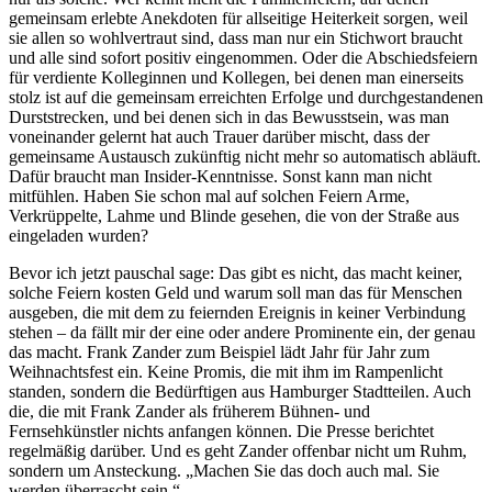
gemeinsam erlebte Anekdoten für allseitige Heiterkeit sorgen, weil
sie allen so wohlvertraut sind, dass man nur ein Stichwort braucht
und alle sind sofort positiv eingenommen. Oder die Abschiedsfeiern
für verdiente Kolleginnen und Kollegen, bei denen man einerseits
stolz ist auf die gemeinsam erreichten Erfolge und durchgestandenen
Durststrecken, und bei denen sich in das Bewusstsein, was man
voneinander gelernt hat auch Trauer darüber mischt, dass der
gemeinsame Austausch zukünftig nicht mehr so automatisch abläuft.
Dafür braucht man Insider-Kenntnisse. Sonst kann man nicht
mitfühlen. Haben Sie schon mal auf solchen Feiern Arme,
Verkrüppelte, Lahme und Blinde gesehen, die von der Straße aus
eingeladen wurden?
Bevor ich jetzt pauschal sage: Das gibt es nicht, das macht keiner,
solche Feiern kosten Geld und warum soll man das für Menschen
ausgeben, die mit dem zu feiernden Ereignis in keiner Verbindung
stehen – da fällt mir der eine oder andere Prominente ein, der genau
das macht. Frank Zander zum Beispiel lädt Jahr für Jahr zum
Weihnachtsfest ein. Keine Promis, die mit ihm im Rampenlicht
standen, sondern die Bedürftigen aus Hamburger Stadtteilen. Auch
die, die mit Frank Zander als früherem Bühnen- und
Fernsehkünstler nichts anfangen können. Die Presse berichtet
regelmäßig darüber. Und es geht Zander offenbar nicht um Ruhm,
sondern um Ansteckung. „Machen Sie das doch auch mal. Sie
werden überrascht sein.“