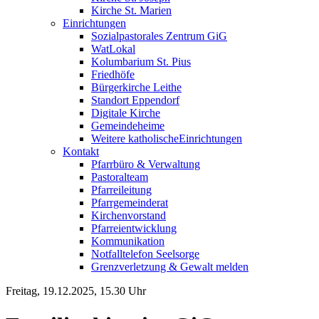
Kirche St. Marien
Einrichtungen
Sozialpastorales Zentrum GiG
WatLokal
Kolumbarium St. Pius
Friedhöfe
Bürgerkirche Leithe
Standort Eppendorf
Digitale Kirche
Gemeindeheime
Weitere katholische
­­Einrichtungen
Kontakt
Pfarrbüro & Verwaltung
Pastoralteam
Pfarreileitung
Pfarrgemeinderat
Kirchenvorstand
Pfarreientwicklung
Kommunikation
Notfalltelefon Seelsorge
Grenzverletzung &
Gewalt melden
Freitag, 19.12.2025, 15.30 Uhr