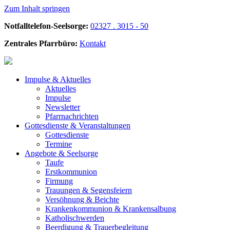
Zum Inhalt springen
Notfalltelefon-Seelsorge:
02327 . 3015 - 50
Zentrales Pfarrbüro:
Kontakt
Impulse &
Aktuelles
Aktuelles
Impulse
Newsletter
Pfarrnachrichten
Gottesdienste &
Veranstaltungen
Gottesdienste
Termine
Angebote &
Seelsorge
Taufe
Erstkommunion
Firmung
Trauungen & Segensfeiern
Versöhnung & Beichte
Krankenkommunion & Krankensalbung
Katholischwerden
Beerdigung &
Trauerbegleitung