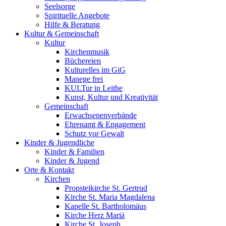
Seelsorge
Spirituelle Angebote
Hilfe & Beratung
Kultur &
Gemeinschaft
Kultur
Kirchenmusik
Büchereien
Kulturelles im GiG
Manege frei
KULTur in Leithe
Kunst, Kultur und Kreativität
Gemeinschaft
Erwachsenenverbände
Ehrenamt & Engagement
Schutz vor Gewalt
Kinder &
Jugendliche
Kinder & Familien
Kinder & Jugend
Orte &
Kontakt
Kirchen
Propsteikirche St. Gertrud
Kirche St. Maria Magdalena
Kapelle St. Bartholomäus
Kirche Herz Mariä
Kirche St. Joseph