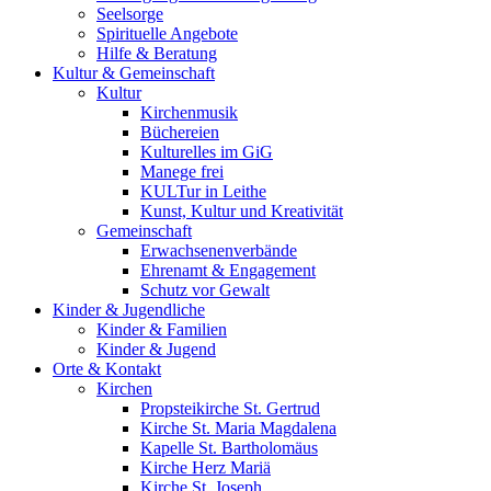
Seelsorge
Spirituelle Angebote
Hilfe & Beratung
Kultur &
Gemeinschaft
Kultur
Kirchenmusik
Büchereien
Kulturelles im GiG
Manege frei
KULTur in Leithe
Kunst, Kultur und Kreativität
Gemeinschaft
Erwachsenenverbände
Ehrenamt & Engagement
Schutz vor Gewalt
Kinder &
Jugendliche
Kinder & Familien
Kinder & Jugend
Orte &
Kontakt
Kirchen
Propsteikirche St. Gertrud
Kirche St. Maria Magdalena
Kapelle St. Bartholomäus
Kirche Herz Mariä
Kirche St. Joseph