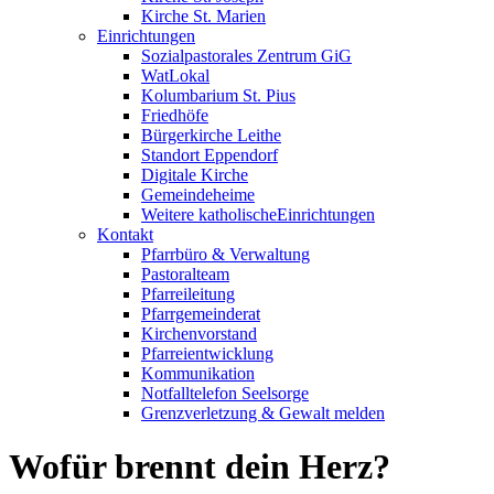
Kirche St. Marien
Einrichtungen
Sozialpastorales Zentrum GiG
WatLokal
Kolumbarium St. Pius
Friedhöfe
Bürgerkirche Leithe
Standort Eppendorf
Digitale Kirche
Gemeindeheime
Weitere katholische
­­Einrichtungen
Kontakt
Pfarrbüro & Verwaltung
Pastoralteam
Pfarreileitung
Pfarrgemeinderat
Kirchenvorstand
Pfarreientwicklung
Kommunikation
Notfalltelefon Seelsorge
Grenzverletzung &
Gewalt melden
Wofür brennt dein Herz?