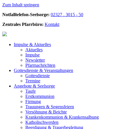
Zum Inhalt springen
Notfalltelefon-Seelsorge:
02327 . 3015 - 50
Zentrales Pfarrbüro:
Kontakt
Impulse &
Aktuelles
Aktuelles
Impulse
Newsletter
Pfarrnachrichten
Gottesdienste &
Veranstaltungen
Gottesdienste
Termine
Angebote &
Seelsorge
Taufe
Erstkommunion
Firmung
Trauungen & Segensfeiern
Versöhnung & Beichte
Krankenkommunion & Krankensalbung
Katholischwerden
Beerdigung &
Trauerbegleitung