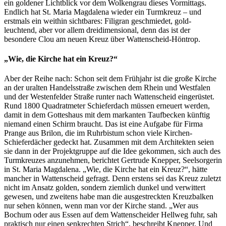
ein goldener Lichtblick vor dem Wolkengrau dieses Vormittags.
Endlich hat St. Maria Magdalena wieder ein Turmkreuz – und
erstmals ein weithin sichtbares: Filigran geschmiedet, gold-
leuchtend, aber vor allem dreidimensional, denn das ist der
besondere Clou am neuen Kreuz über Wattenscheid-Höntrop.
„Wie, die Kirche hat ein Kreuz?“
Aber der Reihe nach: Schon seit dem Frühjahr ist die große Kirche
an der uralten Handelsstraße zwischen dem Rhein und Westfalen
und der Westenfelder Straße runter nach Wattenscheid eingerüstet.
Rund 1800 Quadratmeter Schieferdach müssen erneuert werden,
damit in dem Gotteshaus mit dem markanten Taufbecken künftig
niemand einen Schirm braucht. Das ist eine Aufgabe für Firma
Prange aus Brilon, die im Ruhrbistum schon viele Kirchen-
Schieferdächer gedeckt hat. Zusammen mit dem Architekten seien
sie dann in der Projektgruppe auf die Idee gekommen, sich auch des
Turmkreuzes anzunehmen, berichtet Gertrude Knepper, Seelsorgerin
in St. Maria Magdalena. „Wie, die Kirche hat ein Kreuz?“, hätte
mancher in Wattenscheid gefragt. Denn erstens sei das Kreuz zuletzt
nicht im Ansatz golden, sondern ziemlich dunkel und verwittert
gewesen, und zweitens habe man die ausgestreckten Kreuzbalken
nur sehen können, wenn man vor der Kirche stand. „Wer aus
Bochum oder aus Essen auf dem Wattenscheider Hellweg fuhr, sah
praktisch nur einen senkrechten Strich“, beschreibt Knepper. Und