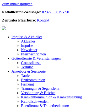
Zum Inhalt springen
Notfalltelefon-Seelsorge:
02327 . 3015 - 50
Zentrales Pfarrbüro:
Kontakt
Impulse &
Aktuelles
Aktuelles
Impulse
Newsletter
Pfarrnachrichten
Gottesdienste &
Veranstaltungen
Gottesdienste
Termine
Angebote &
Seelsorge
Taufe
Erstkommunion
Firmung
Trauungen & Segensfeiern
Versöhnung & Beichte
Krankenkommunion & Krankensalbung
Katholischwerden
Beerdigung &
Trauerbegleitung