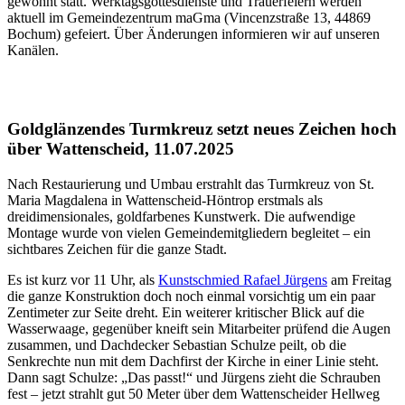
gewohnt statt. Werktagsgottesdienste und Trauerfeiern werden
aktuell im Gemeindezentrum maGma (Vincenzstraße 13, 44869
Bochum) gefeiert. Über Änderungen informieren wir auf unseren
Kanälen.
Goldglänzendes Turmkreuz setzt neues Zeichen hoch
über Wattenscheid, 11.07.2025
Nach Restaurierung und Umbau erstrahlt das Turmkreuz von St.
Maria Magdalena in Wattenscheid-Höntrop erstmals als
dreidimensionales, goldfarbenes Kunstwerk. Die aufwendige
Montage wurde von vielen Gemeindemitgliedern begleitet – ein
sichtbares Zeichen für die ganze Stadt.
Es ist kurz vor 11 Uhr, als
Kunstschmied Rafael Jürgens
am Freitag
die ganze Konstruktion doch noch einmal vorsichtig um ein paar
Zentimeter zur Seite dreht. Ein weiterer kritischer Blick auf die
Wasserwaage, gegenüber kneift sein Mitarbeiter prüfend die Augen
zusammen, und Dachdecker Sebastian Schulze peilt, ob die
Senkrechte nun mit dem Dachfirst der Kirche in einer Linie steht.
Dann sagt Schulze: „Das passt!“ und Jürgens zieht die Schrauben
fest – jetzt strahlt gut 50 Meter über dem Wattenscheider Hellweg