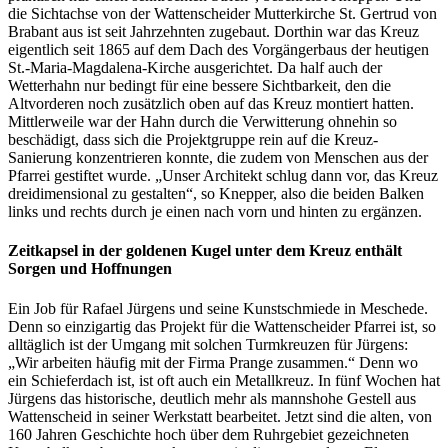
die Sichtachse von der Wattenscheider Mutterkirche St. Gertrud von
Brabant aus ist seit Jahrzehnten zugebaut. Dorthin war das Kreuz
eigentlich seit 1865 auf dem Dach des Vorgängerbaus der heutigen
St.-Maria-Magdalena-Kirche ausgerichtet. Da half auch der
Wetterhahn nur bedingt für eine bessere Sichtbarkeit, den die
Altvorderen noch zusätzlich oben auf das Kreuz montiert hatten.
Mittlerweile war der Hahn durch die Verwitterung ohnehin so
beschädigt, dass sich die Projektgruppe rein auf die Kreuz-
Sanierung konzentrieren konnte, die zudem von Menschen aus der
Pfarrei gestiftet wurde. „Unser Architekt schlug dann vor, das Kreuz
dreidimensional zu gestalten“, so Knepper, also die beiden Balken
links und rechts durch je einen nach vorn und hinten zu ergänzen.
Zeitkapsel in der goldenen Kugel unter dem Kreuz enthält
Sorgen und Hoffnungen
Ein Job für Rafael Jürgens und seine Kunstschmiede in Meschede.
Denn so einzigartig das Projekt für die Wattenscheider Pfarrei ist, so
alltäglich ist der Umgang mit solchen Turmkreuzen für Jürgens:
„Wir arbeiten häufig mit der Firma Prange zusammen.“ Denn wo
ein Schieferdach ist, ist oft auch ein Metallkreuz. In fünf Wochen hat
Jürgens das historische, deutlich mehr als mannshohe Gestell aus
Wattenscheid in seiner Werkstatt bearbeitet. Jetzt sind die alten, von
160 Jahren Geschichte hoch über dem Ruhrgebiet gezeichneten