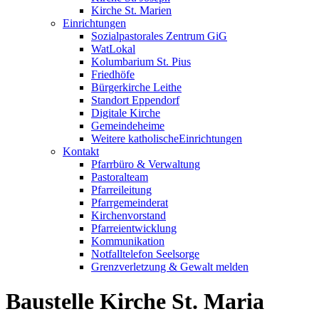
Kirche St. Marien
Einrichtungen
Sozialpastorales Zentrum GiG
WatLokal
Kolumbarium St. Pius
Friedhöfe
Bürgerkirche Leithe
Standort Eppendorf
Digitale Kirche
Gemeindeheime
Weitere katholische
­­Einrichtungen
Kontakt
Pfarrbüro & Verwaltung
Pastoralteam
Pfarreileitung
Pfarrgemeinderat
Kirchenvorstand
Pfarreientwicklung
Kommunikation
Notfalltelefon Seelsorge
Grenzverletzung &
Gewalt melden
Baustelle­ Kirche­ St. Maria