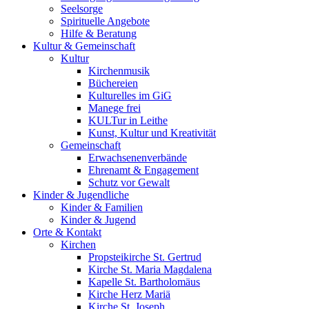
Seelsorge
Spirituelle Angebote
Hilfe & Beratung
Kultur &
Gemeinschaft
Kultur
Kirchenmusik
Büchereien
Kulturelles im GiG
Manege frei
KULTur in Leithe
Kunst, Kultur und Kreativität
Gemeinschaft
Erwachsenenverbände
Ehrenamt & Engagement
Schutz vor Gewalt
Kinder &
Jugendliche
Kinder & Familien
Kinder & Jugend
Orte &
Kontakt
Kirchen
Propsteikirche St. Gertrud
Kirche St. Maria Magdalena
Kapelle St. Bartholomäus
Kirche Herz Mariä
Kirche St. Joseph