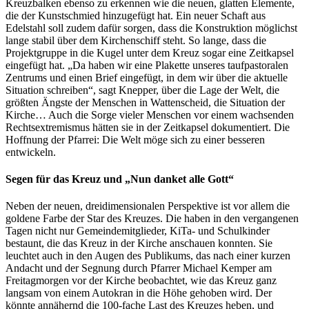
Kreuzbalken ebenso zu erkennen wie die neuen, glatten Elemente,
die der Kunstschmied hinzugefügt hat. Ein neuer Schaft aus
Edelstahl soll zudem dafür sorgen, dass die Konstruktion möglichst
lange stabil über dem Kirchenschiff steht. So lange, dass die
Projektgruppe in die Kugel unter dem Kreuz sogar eine Zeitkapsel
eingefügt hat. „Da haben wir eine Plakette unseres taufpastoralen
Zentrums und einen Brief eingefügt, in dem wir über die aktuelle
Situation schreiben“, sagt Knepper, über die Lage der Welt, die
größten Ängste der Menschen in Wattenscheid, die Situation der
Kirche… Auch die Sorge vieler Menschen vor einem wachsenden
Rechtsextremismus hätten sie in der Zeitkapsel dokumentiert. Die
Hoffnung der Pfarrei: Die Welt möge sich zu einer besseren
entwickeln.
Segen für das Kreuz und „Nun danket alle Gott“
Neben der neuen, dreidimensionalen Perspektive ist vor allem die
goldene Farbe der Star des Kreuzes. Die haben in den vergangenen
Tagen nicht nur Gemeindemitglieder, KiTa- und Schulkinder
bestaunt, die das Kreuz in der Kirche anschauen konnten. Sie
leuchtet auch in den Augen des Publikums, das nach einer kurzen
Andacht und der Segnung durch Pfarrer Michael Kemper am
Freitagmorgen vor der Kirche beobachtet, wie das Kreuz ganz
langsam von einem Autokran in die Höhe gehoben wird. Der
könnte annähernd die 100-fache Last des Kreuzes heben, und