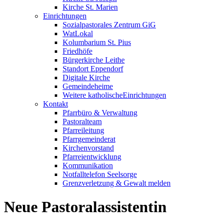
Kirche St. Marien
Einrichtungen
Sozialpastorales Zentrum GiG
WatLokal
Kolumbarium St. Pius
Friedhöfe
Bürgerkirche Leithe
Standort Eppendorf
Digitale Kirche
Gemeindeheime
Weitere katholische
­­Einrichtungen
Kontakt
Pfarrbüro & Verwaltung
Pastoralteam
Pfarreileitung
Pfarrgemeinderat
Kirchenvorstand
Pfarreientwicklung
Kommunikation
Notfalltelefon Seelsorge
Grenzverletzung &
Gewalt melden
Neue Pastoralassistentin