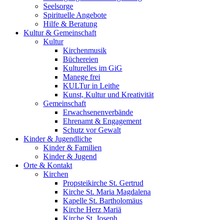
Seelsorge
Spirituelle Angebote
Hilfe & Beratung
Kultur &
Gemeinschaft
Kultur
Kirchenmusik
Büchereien
Kulturelles im GiG
Manege frei
KULTur in Leithe
Kunst, Kultur und Kreativität
Gemeinschaft
Erwachsenenverbände
Ehrenamt & Engagement
Schutz vor Gewalt
Kinder &
Jugendliche
Kinder & Familien
Kinder & Jugend
Orte &
Kontakt
Kirchen
Propsteikirche St. Gertrud
Kirche St. Maria Magdalena
Kapelle St. Bartholomäus
Kirche Herz Mariä
Kirche St. Joseph