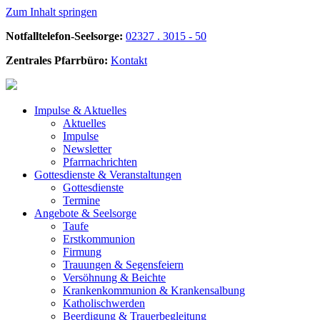
Zum Inhalt springen
Notfalltelefon-Seelsorge:
02327 . 3015 - 50
Zentrales Pfarrbüro:
Kontakt
Impulse &
Aktuelles
Aktuelles
Impulse
Newsletter
Pfarrnachrichten
Gottesdienste &
Veranstaltungen
Gottesdienste
Termine
Angebote &
Seelsorge
Taufe
Erstkommunion
Firmung
Trauungen & Segensfeiern
Versöhnung & Beichte
Krankenkommunion & Krankensalbung
Katholischwerden
Beerdigung &
Trauerbegleitung