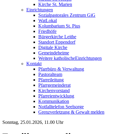
Kirche St. Marien
Einrichtungen
Sozialpastorales Zentrum GiG
WatLokal
Kolumbarium St. Pius
Friedhöfe
Bürgerkirche Leithe
Standort Eppendorf
Digitale Kirche
Gemeindeheime
Weitere katholische
­­Einrichtungen
Kontakt
Pfarrbüro & Verwaltung
Pastoralteam
Pfarreileitung
Pfarrgemeinderat
Kirchenvorstand
Pfarreientwicklung
Kommunikation
Notfalltelefon Seelsorge
Grenzverletzung &
Gewalt melden
Sonntag, 25.01.2026, 11.00 Uhr