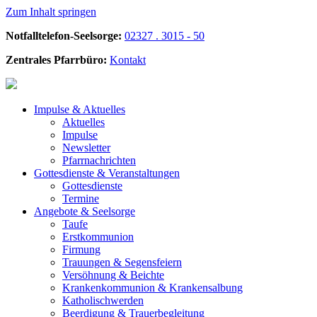
Zum Inhalt springen
Notfalltelefon-Seelsorge:
02327 . 3015 - 50
Zentrales Pfarrbüro:
Kontakt
Impulse &
Aktuelles
Aktuelles
Impulse
Newsletter
Pfarrnachrichten
Gottesdienste &
Veranstaltungen
Gottesdienste
Termine
Angebote &
Seelsorge
Taufe
Erstkommunion
Firmung
Trauungen & Segensfeiern
Versöhnung & Beichte
Krankenkommunion & Krankensalbung
Katholischwerden
Beerdigung &
Trauerbegleitung