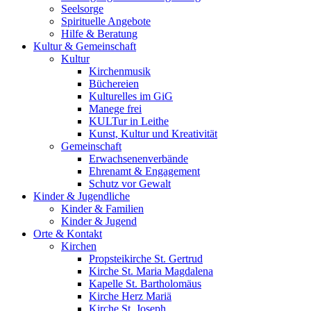
Seelsorge
Spirituelle Angebote
Hilfe & Beratung
Kultur &
Gemeinschaft
Kultur
Kirchenmusik
Büchereien
Kulturelles im GiG
Manege frei
KULTur in Leithe
Kunst, Kultur und Kreativität
Gemeinschaft
Erwachsenenverbände
Ehrenamt & Engagement
Schutz vor Gewalt
Kinder &
Jugendliche
Kinder & Familien
Kinder & Jugend
Orte &
Kontakt
Kirchen
Propsteikirche St. Gertrud
Kirche St. Maria Magdalena
Kapelle St. Bartholomäus
Kirche Herz Mariä
Kirche St. Joseph