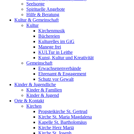
Seelsorge
Spirituelle Angebote
Hilfe & Beratung
Kultur &
Gemeinschaft
Kultur
Kirchenmusik
Büchereien
Kulturelles im GiG
Manege frei
KULTur in Leithe
Kunst, Kultur und Kreativität
Gemeinschaft
Erwachsenenverbände
Ehrenamt & Engagement
Schutz vor Gewalt
Kinder &
Jugendliche
Kinder & Familien
Kinder & Jugend
Orte &
Kontakt
Kirchen
Propsteikirche St. Gertrud
Kirche St. Maria Magdalena
Kapelle St. Bartholomäus
Kirche Herz Mariä
Kirche St. Joseph