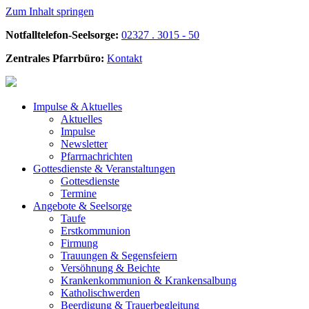
Zum Inhalt springen
Notfalltelefon-Seelsorge:
02327 . 3015 - 50
Zentrales Pfarrbüro:
Kontakt
Impulse &
Aktuelles
Aktuelles
Impulse
Newsletter
Pfarrnachrichten
Gottesdienste &
Veranstaltungen
Gottesdienste
Termine
Angebote &
Seelsorge
Taufe
Erstkommunion
Firmung
Trauungen & Segensfeiern
Versöhnung & Beichte
Krankenkommunion & Krankensalbung
Katholischwerden
Beerdigung &
Trauerbegleitung