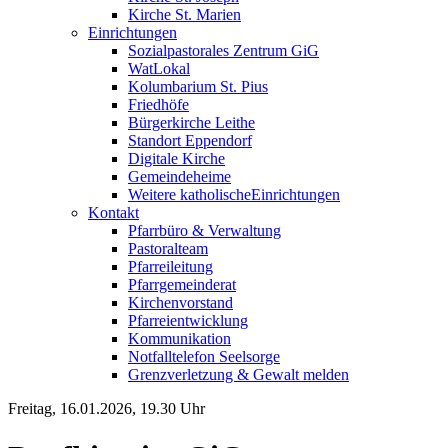
Kirche St. Marien
Einrichtungen
Sozialpastorales Zentrum GiG
WatLokal
Kolumbarium St. Pius
Friedhöfe
Bürgerkirche Leithe
Standort Eppendorf
Digitale Kirche
Gemeindeheime
Weitere katholische
­­Einrichtungen
Kontakt
Pfarrbüro & Verwaltung
Pastoralteam
Pfarreileitung
Pfarrgemeinderat
Kirchenvorstand
Pfarreientwicklung
Kommunikation
Notfalltelefon Seelsorge
Grenzverletzung &
Gewalt melden
Freitag, 16.01.2026, 19.30 Uhr