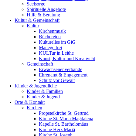
Seelsorge
Spirituelle Angebote
Hilfe & Beratung
Kultur &
Gemeinschaft
Kultur
Kirchenmusik
Büchereien
Kulturelles im GiG
Manege frei
KULTur in Leithe
Kunst, Kultur und Kreativität
Gemeinschaft
Erwachsenenverbände
Ehrenamt & Engagement
Schutz vor Gewalt
Kinder &
Jugendliche
Kinder & Familien
Kinder & Jugend
Orte &
Kontakt
Kirchen
Propsteikirche St. Gertrud
Kirche St. Maria Magdalena
Kapelle St. Bartholomäus
Kirche Herz Mariä
Kirche St. Joseph