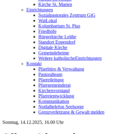
Kirche St. Marien
Einrichtungen
Sozialpastorales Zentrum GiG
WatLokal
Kolumbarium St. Pius
Friedhöfe
Bürgerkirche Leithe
Standort Eppendorf
Digitale Kirche
Gemeindeheime
Weitere katholische
­­Einrichtungen
Kontakt
Pfarrbüro & Verwaltung
Pastoralteam
Pfarreileitung
Pfarrgemeinderat
Kirchenvorstand
Pfarreientwicklung
Kommunikation
Notfalltelefon Seelsorge
Grenzverletzung &
Gewalt melden
Sonntag, 14.12.2025, 16.00 Uhr