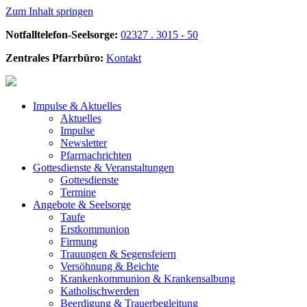
Zum Inhalt springen
Notfalltelefon-Seelsorge:
02327 . 3015 - 50
Zentrales Pfarrbüro:
Kontakt
Impulse &
Aktuelles
Aktuelles
Impulse
Newsletter
Pfarrnachrichten
Gottesdienste &
Veranstaltungen
Gottesdienste
Termine
Angebote &
Seelsorge
Taufe
Erstkommunion
Firmung
Trauungen & Segensfeiern
Versöhnung & Beichte
Krankenkommunion & Krankensalbung
Katholischwerden
Beerdigung &
Trauerbegleitung