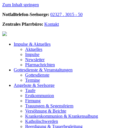
Zum Inhalt springen
Notfalltelefon-Seelsorge:
02327 . 3015 - 50
Zentrales Pfarrbüro:
Kontakt
Impulse &
Aktuelles
Aktuelles
Impulse
Newsletter
Pfarrnachrichten
Gottesdienste &
Veranstaltungen
Gottesdienste
Termine
Angebote &
Seelsorge
Taufe
Erstkommunion
Firmung
Trauungen & Segensfeiern
Versöhnung & Beichte
Krankenkommunion & Krankensalbung
Katholischwerden
Beerdigung &
Trauerbegleitung