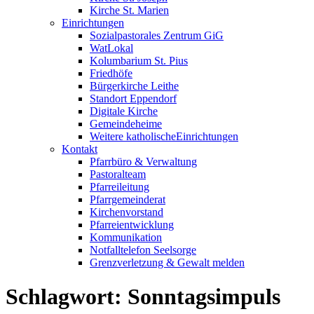
Kirche St. Marien
Einrichtungen
Sozialpastorales Zentrum GiG
WatLokal
Kolumbarium St. Pius
Friedhöfe
Bürgerkirche Leithe
Standort Eppendorf
Digitale Kirche
Gemeindeheime
Weitere katholische
­­Einrichtungen
Kontakt
Pfarrbüro & Verwaltung
Pastoralteam
Pfarreileitung
Pfarrgemeinderat
Kirchenvorstand
Pfarreientwicklung
Kommunikation
Notfalltelefon Seelsorge
Grenzverletzung &
Gewalt melden
Schlagwort:
Sonntagsimpuls