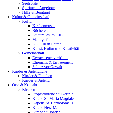
Seelsorge
Spirituelle Angebote
Hilfe & Beratung
Kultur &
Gemeinschaft
Kultur
Kirchenmusik
Büchereien
Kulturelles im GiG
Manege frei
KULTur in Leithe
Kunst, Kultur und Kreativität
Gemeinschaft
Erwachsenenverbände
Ehrenamt & Engagement
Schutz vor Gewalt
Kinder &
Jugendliche
Kinder & Familien
Kinder & Jugend
Orte &
Kontakt
Kirchen
Propsteikirche St. Gertrud
Kirche St. Maria Magdalena
Kapelle St. Bartholomäus
Kirche Herz Mariä
Kirche St. Joseph