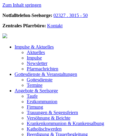
Zum Inhalt springen
Notfalltelefon-Seelsorge:
02327 . 3015 - 50
Zentrales Pfarrbüro:
Kontakt
Impulse &
Aktuelles
Aktuelles
Impulse
Newsletter
Pfarrnachrichten
Gottesdienste &
Veranstaltungen
Gottesdienste
Termine
Angebote &
Seelsorge
Taufe
Erstkommunion
Firmung
Trauungen & Segensfeiern
Versöhnung & Beichte
Krankenkommunion & Krankensalbung
Katholischwerden
Beerdigung &
Trauerbegleitung