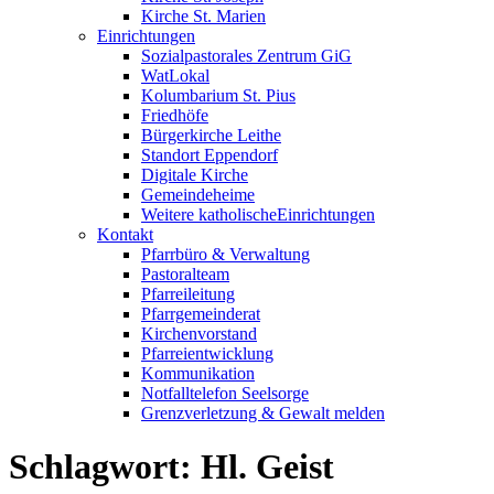
Kirche St. Marien
Einrichtungen
Sozialpastorales Zentrum GiG
WatLokal
Kolumbarium St. Pius
Friedhöfe
Bürgerkirche Leithe
Standort Eppendorf
Digitale Kirche
Gemeindeheime
Weitere katholische
­­Einrichtungen
Kontakt
Pfarrbüro & Verwaltung
Pastoralteam
Pfarreileitung
Pfarrgemeinderat
Kirchenvorstand
Pfarreientwicklung
Kommunikation
Notfalltelefon Seelsorge
Grenzverletzung &
Gewalt melden
Schlagwort:
Hl. Geist