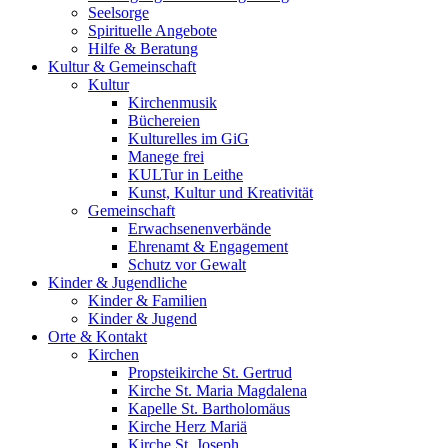
Seelsorge
Spirituelle Angebote
Hilfe & Beratung
Kultur &
Gemeinschaft
Kultur
Kirchenmusik
Büchereien
Kulturelles im GiG
Manege frei
KULTur in Leithe
Kunst, Kultur und Kreativität
Gemeinschaft
Erwachsenenverbände
Ehrenamt & Engagement
Schutz vor Gewalt
Kinder &
Jugendliche
Kinder & Familien
Kinder & Jugend
Orte &
Kontakt
Kirchen
Propsteikirche St. Gertrud
Kirche St. Maria Magdalena
Kapelle St. Bartholomäus
Kirche Herz Mariä
Kirche St. Joseph