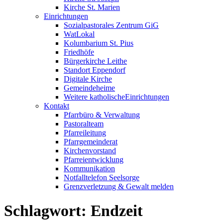
Kirche St. Marien
Einrichtungen
Sozialpastorales Zentrum GiG
WatLokal
Kolumbarium St. Pius
Friedhöfe
Bürgerkirche Leithe
Standort Eppendorf
Digitale Kirche
Gemeindeheime
Weitere katholische
­­Einrichtungen
Kontakt
Pfarrbüro & Verwaltung
Pastoralteam
Pfarreileitung
Pfarrgemeinderat
Kirchenvorstand
Pfarreientwicklung
Kommunikation
Notfalltelefon Seelsorge
Grenzverletzung &
Gewalt melden
Schlagwort:
Endzeit