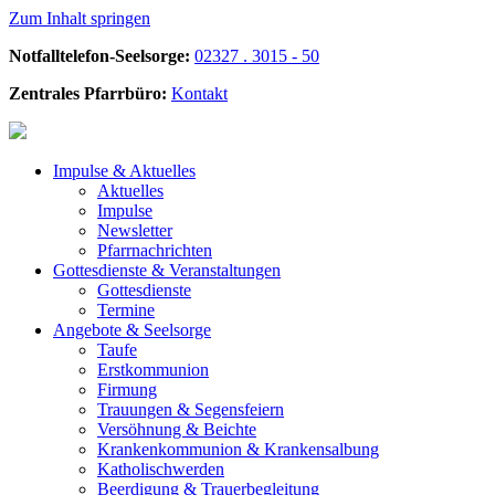
Zum Inhalt springen
Notfalltelefon-Seelsorge:
02327 . 3015 - 50
Zentrales Pfarrbüro:
Kontakt
Impulse &
Aktuelles
Aktuelles
Impulse
Newsletter
Pfarrnachrichten
Gottesdienste &
Veranstaltungen
Gottesdienste
Termine
Angebote &
Seelsorge
Taufe
Erstkommunion
Firmung
Trauungen & Segensfeiern
Versöhnung & Beichte
Krankenkommunion & Krankensalbung
Katholischwerden
Beerdigung &
Trauerbegleitung