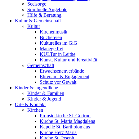
Seelsorge
Spirituelle Angebote
Hilfe & Beratung
Kultur &
Gemeinschaft
Kultur
Kirchenmusik
Büchereien
Kulturelles im GiG
Manege frei
KULTur in Leithe
Kunst, Kultur und Kreativität
Gemeinschaft
Erwachsenenverbände
Ehrenamt & Engagement
Schutz vor Gewalt
Kinder &
Jugendliche
Kinder & Familien
Kinder & Jugend
Orte &
Kontakt
Kirchen
Propsteikirche St. Gertrud
Kirche St. Maria Magdalena
Kapelle St. Bartholomäus
Kirche Herz Mariä
Kirche St. Joseph