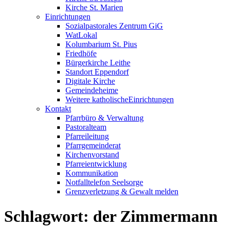
Kirche St. Marien
Einrichtungen
Sozialpastorales Zentrum GiG
WatLokal
Kolumbarium St. Pius
Friedhöfe
Bürgerkirche Leithe
Standort Eppendorf
Digitale Kirche
Gemeindeheime
Weitere katholische
­­Einrichtungen
Kontakt
Pfarrbüro & Verwaltung
Pastoralteam
Pfarreileitung
Pfarrgemeinderat
Kirchenvorstand
Pfarreientwicklung
Kommunikation
Notfalltelefon Seelsorge
Grenzverletzung &
Gewalt melden
Schlagwort:
der Zimmermann