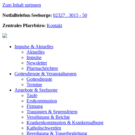
Zum Inhalt springen
Notfalltelefon-Seelsorge:
02327 . 3015 - 50
Zentrales Pfarrbüro:
Kontakt
Impulse &
Aktuelles
Aktuelles
Impulse
Newsletter
Pfarrnachrichten
Gottesdienste &
Veranstaltungen
Gottesdienste
Termine
Angebote &
Seelsorge
Taufe
Erstkommunion
Firmung
Trauungen & Segensfeiern
Versöhnung & Beichte
Krankenkommunion & Krankensalbung
Katholischwerden
Beerdigung &
Trauerbegleitung