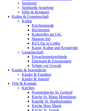
Seelsorge
Spirituelle Angebote
Hilfe & Beratung
Kultur &
Gemeinschaft
Kultur
Kirchenmusik
Büchereien
Kulturelles im GiG
Manege frei
KULTur in Leithe
Kunst, Kultur und Kreativität
Gemeinschaft
Erwachsenenverbände
Ehrenamt & Engagement
Schutz vor Gewalt
Kinder &
Jugendliche
Kinder & Familien
Kinder & Jugend
Orte &
Kontakt
Kirchen
Propsteikirche St. Gertrud
Kirche St. Maria Magdalena
Kapelle St. Bartholomäus
Kirche Herz Mariä
Kirche St. Joseph