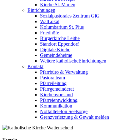
Kirche St. Marien
Einrichtungen
Sozialpastorales Zentrum GiG
WatLokal
Kolumbarium St. Pius
Friedhöfe
Bürgerkirche Leithe
Standort Eppendorf
Digitale Kirche
Gemeindeheime
Weitere katholische
­­Einrichtungen
Kontakt
Pfarrbüro & Verwaltung
Pastoralteam
Pfarreileitung
Pfarrgemeinderat
Kirchenvorstand
Pfarreientwicklung
Kommunikation
Notfalltelefon Seelsorge
Grenzverletzung &
Gewalt melden
Kontakt