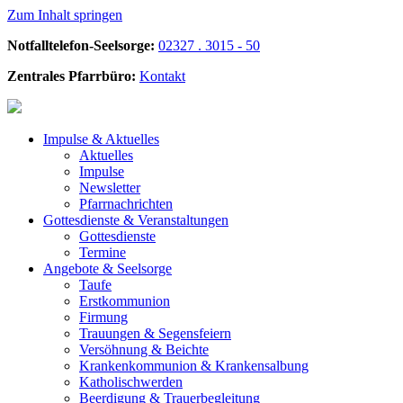
Zum Inhalt springen
Notfalltelefon-Seelsorge:
02327 . 3015 - 50
Zentrales Pfarrbüro:
Kontakt
Impulse &
Aktuelles
Aktuelles
Impulse
Newsletter
Pfarrnachrichten
Gottesdienste &
Veranstaltungen
Gottesdienste
Termine
Angebote &
Seelsorge
Taufe
Erstkommunion
Firmung
Trauungen & Segensfeiern
Versöhnung & Beichte
Krankenkommunion & Krankensalbung
Katholischwerden
Beerdigung &
Trauerbegleitung