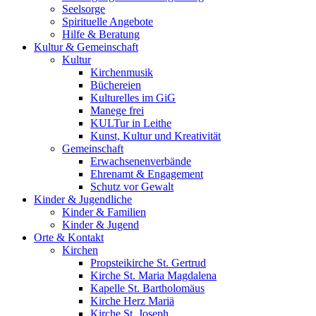
Seelsorge
Spirituelle Angebote
Hilfe & Beratung
Kultur &
Gemeinschaft
Kultur
Kirchenmusik
Büchereien
Kulturelles im GiG
Manege frei
KULTur in Leithe
Kunst, Kultur und Kreativität
Gemeinschaft
Erwachsenenverbände
Ehrenamt & Engagement
Schutz vor Gewalt
Kinder &
Jugendliche
Kinder & Familien
Kinder & Jugend
Orte &
Kontakt
Kirchen
Propsteikirche St. Gertrud
Kirche St. Maria Magdalena
Kapelle St. Bartholomäus
Kirche Herz Mariä
Kirche St. Joseph