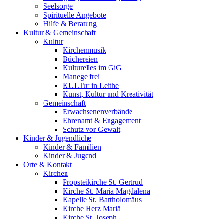
Seelsorge
Spirituelle Angebote
Hilfe & Beratung
Kultur &
Gemeinschaft
Kultur
Kirchenmusik
Büchereien
Kulturelles im GiG
Manege frei
KULTur in Leithe
Kunst, Kultur und Kreativität
Gemeinschaft
Erwachsenenverbände
Ehrenamt & Engagement
Schutz vor Gewalt
Kinder &
Jugendliche
Kinder & Familien
Kinder & Jugend
Orte &
Kontakt
Kirchen
Propsteikirche St. Gertrud
Kirche St. Maria Magdalena
Kapelle St. Bartholomäus
Kirche Herz Mariä
Kirche St. Joseph