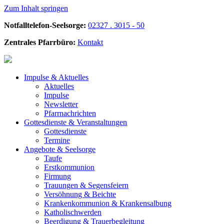
Zum Inhalt springen
Notfalltelefon-Seelsorge:
02327 . 3015 - 50
Zentrales Pfarrbüro:
Kontakt
Impulse &
Aktuelles
Aktuelles
Impulse
Newsletter
Pfarrnachrichten
Gottesdienste &
Veranstaltungen
Gottesdienste
Termine
Angebote &
Seelsorge
Taufe
Erstkommunion
Firmung
Trauungen & Segensfeiern
Versöhnung & Beichte
Krankenkommunion & Krankensalbung
Katholischwerden
Beerdigung &
Trauerbegleitung