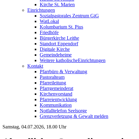
Kirche St. Marien
Einrichtungen
Sozialpastorales Zentrum GiG
WatLokal
Kolumbarium St. Pius
Friedhöfe
Bürgerkirche Leithe
Standort Eppendorf
Digitale Kirche
Gemeindeheime
Weitere katholische
­­Einrichtungen
Kontakt
Pfarrbüro & Verwaltung
Pastoralteam
Pfarreileitung
Pfarrgemeinderat
Kirchenvorstand
Pfarreientwicklung
Kommunikation
Notfalltelefon Seelsorge
Grenzverletzung &
Gewalt melden
Samstag, 04.07.2026, 18.00 Uhr