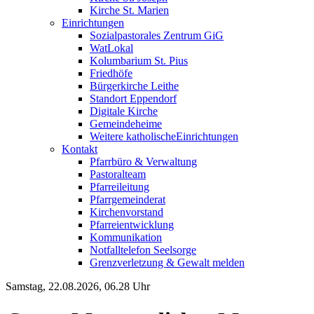
Kirche St. Marien
Einrichtungen
Sozialpastorales Zentrum GiG
WatLokal
Kolumbarium St. Pius
Friedhöfe
Bürgerkirche Leithe
Standort Eppendorf
Digitale Kirche
Gemeindeheime
Weitere katholische
­­Einrichtungen
Kontakt
Pfarrbüro & Verwaltung
Pastoralteam
Pfarreileitung
Pfarrgemeinderat
Kirchenvorstand
Pfarreientwicklung
Kommunikation
Notfalltelefon Seelsorge
Grenzverletzung &
Gewalt melden
Samstag, 22.08.2026, 06.28 Uhr