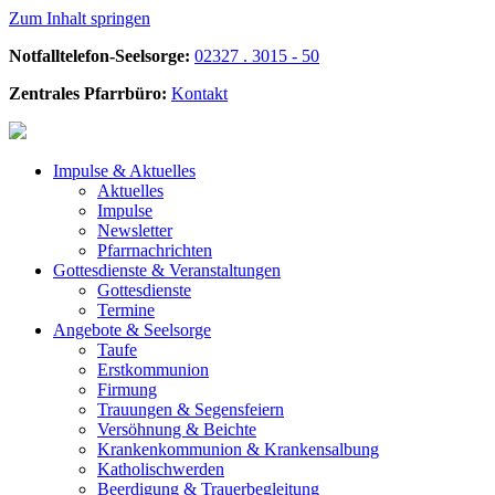
Zum Inhalt springen
Notfalltelefon-Seelsorge:
02327 . 3015 - 50
Zentrales Pfarrbüro:
Kontakt
Impulse &
Aktuelles
Aktuelles
Impulse
Newsletter
Pfarrnachrichten
Gottesdienste &
Veranstaltungen
Gottesdienste
Termine
Angebote &
Seelsorge
Taufe
Erstkommunion
Firmung
Trauungen & Segensfeiern
Versöhnung & Beichte
Krankenkommunion & Krankensalbung
Katholischwerden
Beerdigung &
Trauerbegleitung