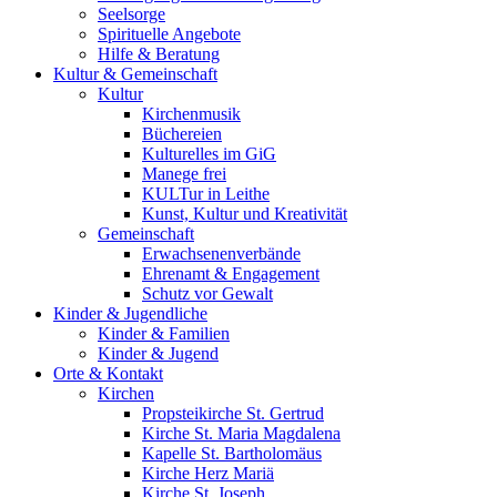
Seelsorge
Spirituelle Angebote
Hilfe & Beratung
Kultur &
Gemeinschaft
Kultur
Kirchenmusik
Büchereien
Kulturelles im GiG
Manege frei
KULTur in Leithe
Kunst, Kultur und Kreativität
Gemeinschaft
Erwachsenenverbände
Ehrenamt & Engagement
Schutz vor Gewalt
Kinder &
Jugendliche
Kinder & Familien
Kinder & Jugend
Orte &
Kontakt
Kirchen
Propsteikirche St. Gertrud
Kirche St. Maria Magdalena
Kapelle St. Bartholomäus
Kirche Herz Mariä
Kirche St. Joseph