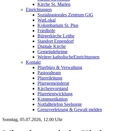
Kirche St. Marien
Einrichtungen
Sozialpastorales Zentrum GiG
WatLokal
Kolumbarium St. Pius
Friedhöfe
Bürgerkirche Leithe
Standort Eppendorf
Digitale Kirche
Gemeindeheime
Weitere katholische
­­Einrichtungen
Kontakt
Pfarrbüro & Verwaltung
Pastoralteam
Pfarreileitung
Pfarrgemeinderat
Kirchenvorstand
Pfarreientwicklung
Kommunikation
Notfalltelefon Seelsorge
Grenzverletzung &
Gewalt melden
Sonntag, 05.07.2026, 12.00 Uhr