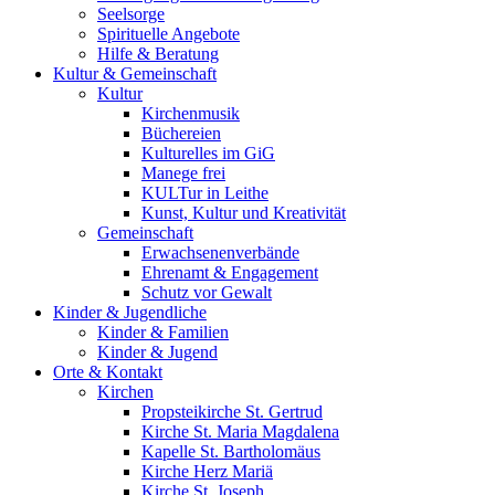
Seelsorge
Spirituelle Angebote
Hilfe & Beratung
Kultur &
Gemeinschaft
Kultur
Kirchenmusik
Büchereien
Kulturelles im GiG
Manege frei
KULTur in Leithe
Kunst, Kultur und Kreativität
Gemeinschaft
Erwachsenenverbände
Ehrenamt & Engagement
Schutz vor Gewalt
Kinder &
Jugendliche
Kinder & Familien
Kinder & Jugend
Orte &
Kontakt
Kirchen
Propsteikirche St. Gertrud
Kirche St. Maria Magdalena
Kapelle St. Bartholomäus
Kirche Herz Mariä
Kirche St. Joseph