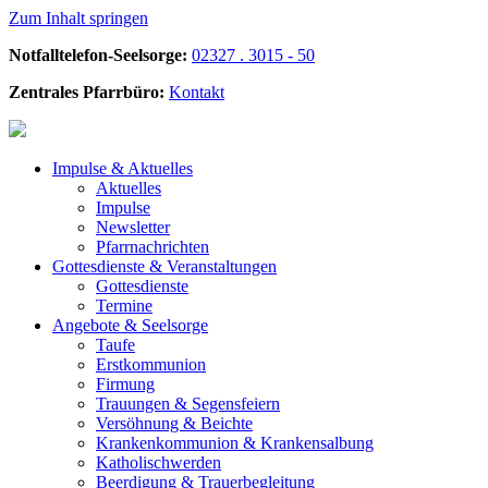
Zum Inhalt springen
Notfalltelefon-Seelsorge:
02327 . 3015 - 50
Zentrales Pfarrbüro:
Kontakt
Impulse &
Aktuelles
Aktuelles
Impulse
Newsletter
Pfarrnachrichten
Gottesdienste &
Veranstaltungen
Gottesdienste
Termine
Angebote &
Seelsorge
Taufe
Erstkommunion
Firmung
Trauungen & Segensfeiern
Versöhnung & Beichte
Krankenkommunion & Krankensalbung
Katholischwerden
Beerdigung &
Trauerbegleitung