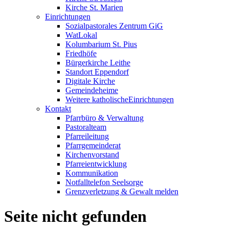
Kirche St. Marien
Einrichtungen
Sozialpastorales Zentrum GiG
WatLokal
Kolumbarium St. Pius
Friedhöfe
Bürgerkirche Leithe
Standort Eppendorf
Digitale Kirche
Gemeindeheime
Weitere katholische
­­Einrichtungen
Kontakt
Pfarrbüro & Verwaltung
Pastoralteam
Pfarreileitung
Pfarrgemeinderat
Kirchenvorstand
Pfarreientwicklung
Kommunikation
Notfalltelefon Seelsorge
Grenzverletzung &
Gewalt melden
Seite nicht gefunden