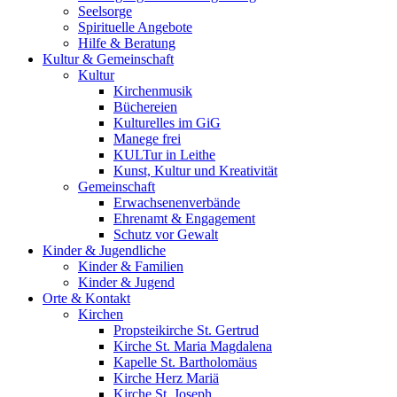
Seelsorge
Spirituelle Angebote
Hilfe & Beratung
Kultur &
Gemeinschaft
Kultur
Kirchenmusik
Büchereien
Kulturelles im GiG
Manege frei
KULTur in Leithe
Kunst, Kultur und Kreativität
Gemeinschaft
Erwachsenenverbände
Ehrenamt & Engagement
Schutz vor Gewalt
Kinder &
Jugendliche
Kinder & Familien
Kinder & Jugend
Orte &
Kontakt
Kirchen
Propsteikirche St. Gertrud
Kirche St. Maria Magdalena
Kapelle St. Bartholomäus
Kirche Herz Mariä
Kirche St. Joseph