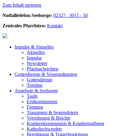
Zum Inhalt springen
Notfalltelefon-Seelsorge:
02327 . 3015 - 50
Zentrales Pfarrbüro:
Kontakt
Impulse &
Aktuelles
Aktuelles
Impulse
Newsletter
Pfarrnachrichten
Gottesdienste &
Veranstaltungen
Gottesdienste
Termine
Angebote &
Seelsorge
Taufe
Erstkommunion
Firmung
Trauungen & Segensfeiern
Versöhnung & Beichte
Krankenkommunion & Krankensalbung
Katholischwerden
Beerdigung &
Trauerbegleitung