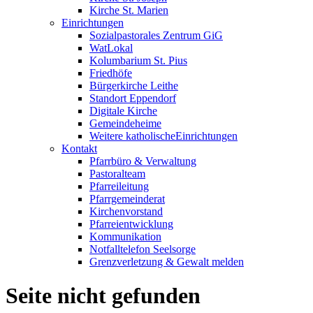
Kirche St. Marien
Einrichtungen
Sozialpastorales Zentrum GiG
WatLokal
Kolumbarium St. Pius
Friedhöfe
Bürgerkirche Leithe
Standort Eppendorf
Digitale Kirche
Gemeindeheime
Weitere katholische
­­Einrichtungen
Kontakt
Pfarrbüro & Verwaltung
Pastoralteam
Pfarreileitung
Pfarrgemeinderat
Kirchenvorstand
Pfarreientwicklung
Kommunikation
Notfalltelefon Seelsorge
Grenzverletzung &
Gewalt melden
Seite nicht gefunden