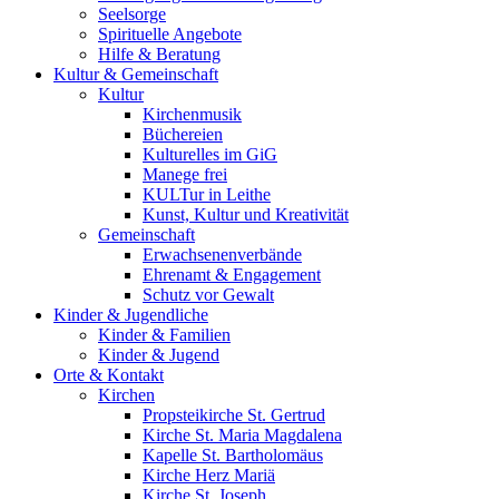
Seelsorge
Spirituelle Angebote
Hilfe & Beratung
Kultur &
Gemeinschaft
Kultur
Kirchenmusik
Büchereien
Kulturelles im GiG
Manege frei
KULTur in Leithe
Kunst, Kultur und Kreativität
Gemeinschaft
Erwachsenenverbände
Ehrenamt & Engagement
Schutz vor Gewalt
Kinder &
Jugendliche
Kinder & Familien
Kinder & Jugend
Orte &
Kontakt
Kirchen
Propsteikirche St. Gertrud
Kirche St. Maria Magdalena
Kapelle St. Bartholomäus
Kirche Herz Mariä
Kirche St. Joseph