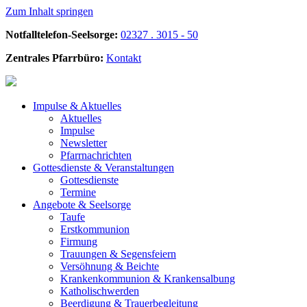
Zum Inhalt springen
Notfalltelefon-Seelsorge:
02327 . 3015 - 50
Zentrales Pfarrbüro:
Kontakt
Impulse &
Aktuelles
Aktuelles
Impulse
Newsletter
Pfarrnachrichten
Gottesdienste &
Veranstaltungen
Gottesdienste
Termine
Angebote &
Seelsorge
Taufe
Erstkommunion
Firmung
Trauungen & Segensfeiern
Versöhnung & Beichte
Krankenkommunion & Krankensalbung
Katholischwerden
Beerdigung &
Trauerbegleitung