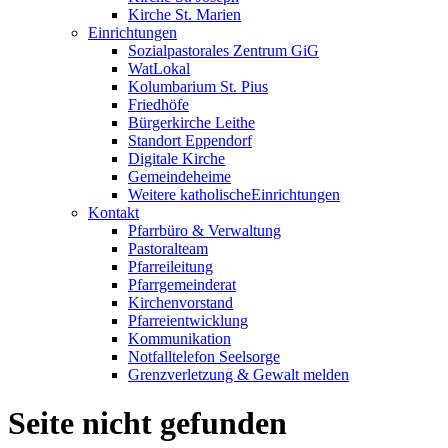
Kirche St. Marien
Einrichtungen
Sozialpastorales Zentrum GiG
WatLokal
Kolumbarium St. Pius
Friedhöfe
Bürgerkirche Leithe
Standort Eppendorf
Digitale Kirche
Gemeindeheime
Weitere katholische
­­Einrichtungen
Kontakt
Pfarrbüro & Verwaltung
Pastoralteam
Pfarreileitung
Pfarrgemeinderat
Kirchenvorstand
Pfarreientwicklung
Kommunikation
Notfalltelefon Seelsorge
Grenzverletzung &
Gewalt melden
Seite nicht gefunden