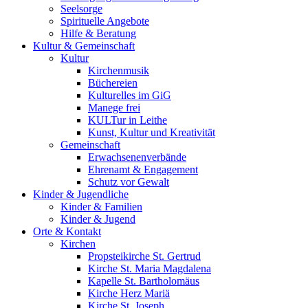
Seelsorge
Spirituelle Angebote
Hilfe & Beratung
Kultur &
Gemeinschaft
Kultur
Kirchenmusik
Büchereien
Kulturelles im GiG
Manege frei
KULTur in Leithe
Kunst, Kultur und Kreativität
Gemeinschaft
Erwachsenenverbände
Ehrenamt & Engagement
Schutz vor Gewalt
Kinder &
Jugendliche
Kinder & Familien
Kinder & Jugend
Orte &
Kontakt
Kirchen
Propsteikirche St. Gertrud
Kirche St. Maria Magdalena
Kapelle St. Bartholomäus
Kirche Herz Mariä
Kirche St. Joseph