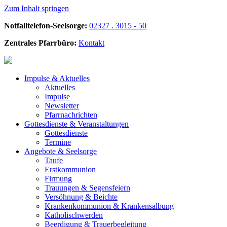
Zum Inhalt springen
Notfalltelefon-Seelsorge:
02327 . 3015 - 50
Zentrales Pfarrbüro:
Kontakt
Impulse &
Aktuelles
Aktuelles
Impulse
Newsletter
Pfarrnachrichten
Gottesdienste &
Veranstaltungen
Gottesdienste
Termine
Angebote &
Seelsorge
Taufe
Erstkommunion
Firmung
Trauungen & Segensfeiern
Versöhnung & Beichte
Krankenkommunion & Krankensalbung
Katholischwerden
Beerdigung &
Trauerbegleitung