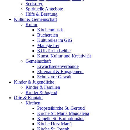
Seelsorge
Spirituelle Angebote
Hilfe & Beratung
Kultur &
Gemeinschaft
Kultur
Kirchenmusik
Büchereien
Kulturelles im GiG
Manege frei
KULTur in Leithe
Kunst, Kultur und Kreativität
Gemeinschaft
Erwachsenenverbände
Ehrenamt & Engagement
Schutz vor Gewalt
Kinder &
Jugendliche
Kinder & Familien
Kinder & Jugend
Orte &
Kontakt
Kirchen
Propsteikirche St. Gertrud
Kirche St. Maria Magdalena
Kapelle St. Bartholomäus
Kirche Herz Mariä
Kirche St. Joseph