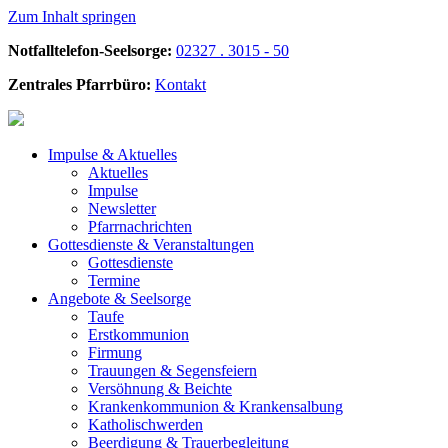
Zum Inhalt springen
Notfalltelefon-Seelsorge:
02327 . 3015 - 50
Zentrales Pfarrbüro:
Kontakt
Impulse &
Aktuelles
Aktuelles
Impulse
Newsletter
Pfarrnachrichten
Gottesdienste &
Veranstaltungen
Gottesdienste
Termine
Angebote &
Seelsorge
Taufe
Erstkommunion
Firmung
Trauungen & Segensfeiern
Versöhnung & Beichte
Krankenkommunion & Krankensalbung
Katholischwerden
Beerdigung &
Trauerbegleitung