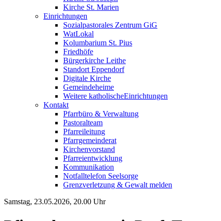
Kirche St. Marien
Einrichtungen
Sozialpastorales Zentrum GiG
WatLokal
Kolumbarium St. Pius
Friedhöfe
Bürgerkirche Leithe
Standort Eppendorf
Digitale Kirche
Gemeindeheime
Weitere katholische
­­Einrichtungen
Kontakt
Pfarrbüro & Verwaltung
Pastoralteam
Pfarreileitung
Pfarrgemeinderat
Kirchenvorstand
Pfarreientwicklung
Kommunikation
Notfalltelefon Seelsorge
Grenzverletzung &
Gewalt melden
Samstag, 23.05.2026, 20.00 Uhr