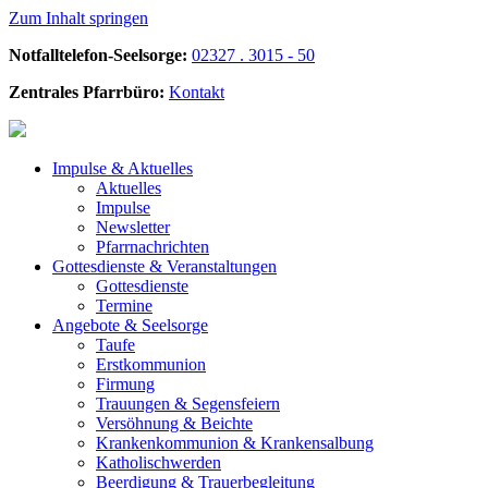
Zum Inhalt springen
Notfalltelefon-Seelsorge:
02327 . 3015 - 50
Zentrales Pfarrbüro:
Kontakt
Impulse &
Aktuelles
Aktuelles
Impulse
Newsletter
Pfarrnachrichten
Gottesdienste &
Veranstaltungen
Gottesdienste
Termine
Angebote &
Seelsorge
Taufe
Erstkommunion
Firmung
Trauungen & Segensfeiern
Versöhnung & Beichte
Krankenkommunion & Krankensalbung
Katholischwerden
Beerdigung &
Trauerbegleitung