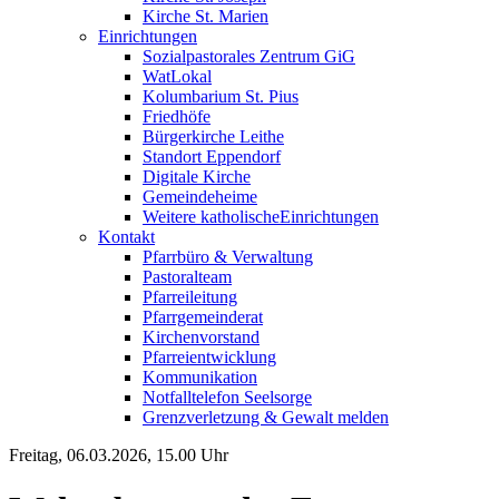
Kirche St. Marien
Einrichtungen
Sozialpastorales Zentrum GiG
WatLokal
Kolumbarium St. Pius
Friedhöfe
Bürgerkirche Leithe
Standort Eppendorf
Digitale Kirche
Gemeindeheime
Weitere katholische
­­Einrichtungen
Kontakt
Pfarrbüro & Verwaltung
Pastoralteam
Pfarreileitung
Pfarrgemeinderat
Kirchenvorstand
Pfarreientwicklung
Kommunikation
Notfalltelefon Seelsorge
Grenzverletzung &
Gewalt melden
Freitag, 06.03.2026, 15.00 Uhr