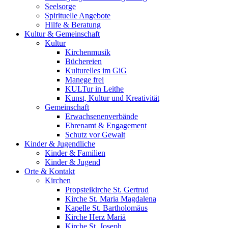
Seelsorge
Spirituelle Angebote
Hilfe & Beratung
Kultur &
Gemeinschaft
Kultur
Kirchenmusik
Büchereien
Kulturelles im GiG
Manege frei
KULTur in Leithe
Kunst, Kultur und Kreativität
Gemeinschaft
Erwachsenenverbände
Ehrenamt & Engagement
Schutz vor Gewalt
Kinder &
Jugendliche
Kinder & Familien
Kinder & Jugend
Orte &
Kontakt
Kirchen
Propsteikirche St. Gertrud
Kirche St. Maria Magdalena
Kapelle St. Bartholomäus
Kirche Herz Mariä
Kirche St. Joseph