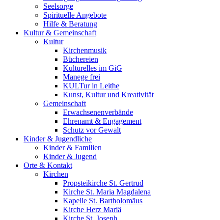
Seelsorge
Spirituelle Angebote
Hilfe & Beratung
Kultur &
Gemeinschaft
Kultur
Kirchenmusik
Büchereien
Kulturelles im GiG
Manege frei
KULTur in Leithe
Kunst, Kultur und Kreativität
Gemeinschaft
Erwachsenenverbände
Ehrenamt & Engagement
Schutz vor Gewalt
Kinder &
Jugendliche
Kinder & Familien
Kinder & Jugend
Orte &
Kontakt
Kirchen
Propsteikirche St. Gertrud
Kirche St. Maria Magdalena
Kapelle St. Bartholomäus
Kirche Herz Mariä
Kirche St. Joseph