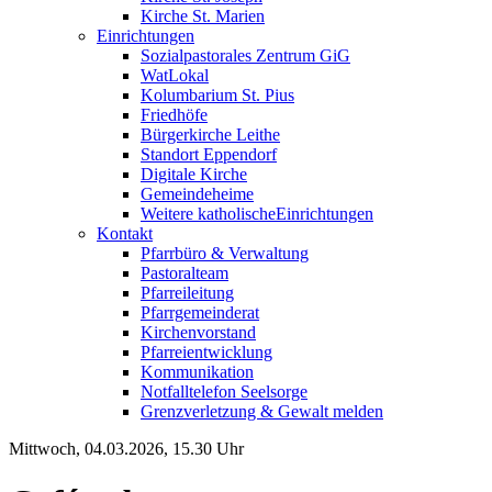
Kirche St. Marien
Einrichtungen
Sozialpastorales Zentrum GiG
WatLokal
Kolumbarium St. Pius
Friedhöfe
Bürgerkirche Leithe
Standort Eppendorf
Digitale Kirche
Gemeindeheime
Weitere katholische
­­Einrichtungen
Kontakt
Pfarrbüro & Verwaltung
Pastoralteam
Pfarreileitung
Pfarrgemeinderat
Kirchenvorstand
Pfarreientwicklung
Kommunikation
Notfalltelefon Seelsorge
Grenzverletzung &
Gewalt melden
Mittwoch, 04.03.2026, 15.30 Uhr