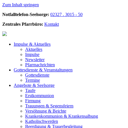
Zum Inhalt springen
Notfalltelefon-Seelsorge:
02327 . 3015 - 50
Zentrales Pfarrbüro:
Kontakt
Impulse &
Aktuelles
Aktuelles
Impulse
Newsletter
Pfarrnachrichten
Gottesdienste &
Veranstaltungen
Gottesdienste
Termine
Angebote &
Seelsorge
Taufe
Erstkommunion
Firmung
Trauungen & Segensfeiern
Versöhnung & Beichte
Krankenkommunion & Krankensalbung
Katholischwerden
Beerdigung &
Trauerbegleitung