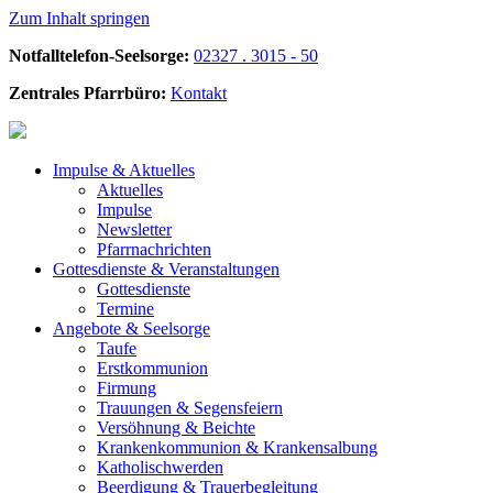
Zum Inhalt springen
Notfalltelefon-Seelsorge:
02327 . 3015 - 50
Zentrales Pfarrbüro:
Kontakt
Impulse &
Aktuelles
Aktuelles
Impulse
Newsletter
Pfarrnachrichten
Gottesdienste &
Veranstaltungen
Gottesdienste
Termine
Angebote &
Seelsorge
Taufe
Erstkommunion
Firmung
Trauungen & Segensfeiern
Versöhnung & Beichte
Krankenkommunion & Krankensalbung
Katholischwerden
Beerdigung &
Trauerbegleitung