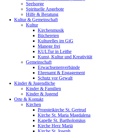
Seelsorge
Spirituelle Angebote
Hilfe & Beratung
Kultur &
Gemeinschaft
Kultur
Kirchenmusik
Büchereien
Kulturelles im GiG
Manege frei
KULTur in Leithe
Kunst, Kultur und Kreativität
Gemeinschaft
Erwachsenenverbände
Ehrenamt & Engagement
Schutz vor Gewalt
Kinder &
Jugendliche
Kinder & Familien
Kinder & Jugend
Orte &
Kontakt
Kirchen
Propsteikirche St. Gertrud
Kirche St. Maria Magdalena
Kapelle St. Bartholomäus
Kirche Herz Mariä
Kirche St. Joseph