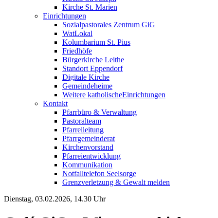
Kirche St. Marien
Einrichtungen
Sozialpastorales Zentrum GiG
WatLokal
Kolumbarium St. Pius
Friedhöfe
Bürgerkirche Leithe
Standort Eppendorf
Digitale Kirche
Gemeindeheime
Weitere katholische
­­Einrichtungen
Kontakt
Pfarrbüro & Verwaltung
Pastoralteam
Pfarreileitung
Pfarrgemeinderat
Kirchenvorstand
Pfarreientwicklung
Kommunikation
Notfalltelefon Seelsorge
Grenzverletzung &
Gewalt melden
Dienstag, 03.02.2026, 14.30 Uhr