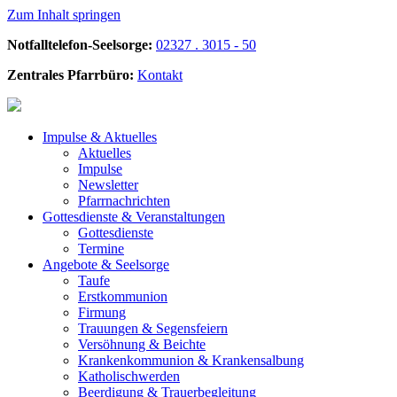
Zum Inhalt springen
Notfalltelefon-Seelsorge:
02327 . 3015 - 50
Zentrales Pfarrbüro:
Kontakt
Impulse &
Aktuelles
Aktuelles
Impulse
Newsletter
Pfarrnachrichten
Gottesdienste &
Veranstaltungen
Gottesdienste
Termine
Angebote &
Seelsorge
Taufe
Erstkommunion
Firmung
Trauungen & Segensfeiern
Versöhnung & Beichte
Krankenkommunion & Krankensalbung
Katholischwerden
Beerdigung &
Trauerbegleitung