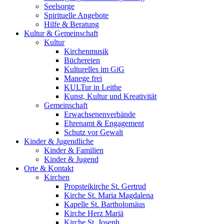
Seelsorge
Spirituelle Angebote
Hilfe & Beratung
Kultur &
Gemeinschaft
Kultur
Kirchenmusik
Büchereien
Kulturelles im GiG
Manege frei
KULTur in Leithe
Kunst, Kultur und Kreativität
Gemeinschaft
Erwachsenenverbände
Ehrenamt & Engagement
Schutz vor Gewalt
Kinder &
Jugendliche
Kinder & Familien
Kinder & Jugend
Orte &
Kontakt
Kirchen
Propsteikirche St. Gertrud
Kirche St. Maria Magdalena
Kapelle St. Bartholomäus
Kirche Herz Mariä
Kirche St. Joseph