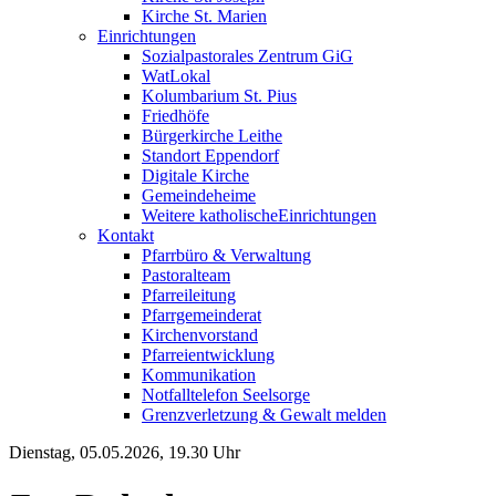
Kirche St. Marien
Einrichtungen
Sozialpastorales Zentrum GiG
WatLokal
Kolumbarium St. Pius
Friedhöfe
Bürgerkirche Leithe
Standort Eppendorf
Digitale Kirche
Gemeindeheime
Weitere katholische
­­Einrichtungen
Kontakt
Pfarrbüro & Verwaltung
Pastoralteam
Pfarreileitung
Pfarrgemeinderat
Kirchenvorstand
Pfarreientwicklung
Kommunikation
Notfalltelefon Seelsorge
Grenzverletzung &
Gewalt melden
Dienstag, 05.05.2026, 19.30 Uhr