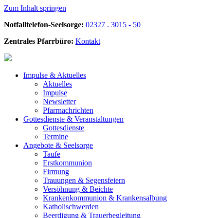
Zum Inhalt springen
Notfalltelefon-Seelsorge:
02327 . 3015 - 50
Zentrales Pfarrbüro:
Kontakt
Impulse &
Aktuelles
Aktuelles
Impulse
Newsletter
Pfarrnachrichten
Gottesdienste &
Veranstaltungen
Gottesdienste
Termine
Angebote &
Seelsorge
Taufe
Erstkommunion
Firmung
Trauungen & Segensfeiern
Versöhnung & Beichte
Krankenkommunion & Krankensalbung
Katholischwerden
Beerdigung &
Trauerbegleitung