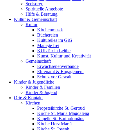
Seelsorge
Spirituelle Angebote
Hilfe & Beratung
Kultur &
Gemeinschaft
Kultur
Kirchenmusik
Büchereien
Kulturelles im GiG
Manege frei
KULTur in Leithe
Kunst, Kultur und Kreativität
Gemeinschaft
Erwachsenenverbände
Ehrenamt & Engagement
Schutz vor Gewalt
Kinder &
Jugendliche
Kinder & Familien
Kinder & Jugend
Orte &
Kontakt
Kirchen
Propsteikirche St. Gertrud
Kirche St. Maria Magdalena
Kapelle St. Bartholomäus
Kirche Herz Mariä
Kirche St. Joseph