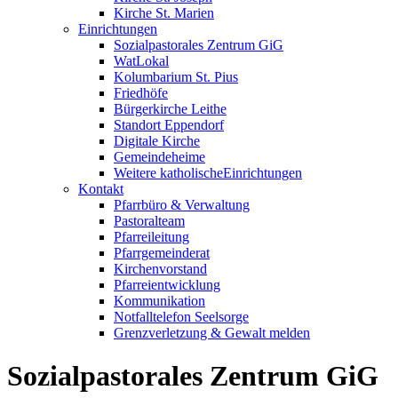
Kirche St. Marien
Einrichtungen
Sozialpastorales Zentrum GiG
WatLokal
Kolumbarium St. Pius
Friedhöfe
Bürgerkirche Leithe
Standort Eppendorf
Digitale Kirche
Gemeindeheime
Weitere katholische
­­Einrichtungen
Kontakt
Pfarrbüro & Verwaltung
Pastoralteam
Pfarreileitung
Pfarrgemeinderat
Kirchenvorstand
Pfarreientwicklung
Kommunikation
Notfalltelefon Seelsorge
Grenzverletzung &
Gewalt melden
Sozial­pastorales ­Zentrum GiG