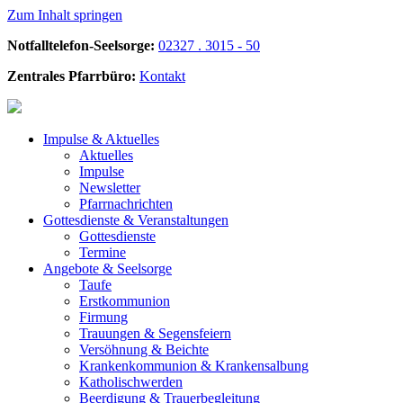
Zum Inhalt springen
Notfalltelefon-Seelsorge:
02327 . 3015 - 50
Zentrales Pfarrbüro:
Kontakt
Impulse &
Aktuelles
Aktuelles
Impulse
Newsletter
Pfarrnachrichten
Gottesdienste &
Veranstaltungen
Gottesdienste
Termine
Angebote &
Seelsorge
Taufe
Erstkommunion
Firmung
Trauungen & Segensfeiern
Versöhnung & Beichte
Krankenkommunion & Krankensalbung
Katholischwerden
Beerdigung &
Trauerbegleitung