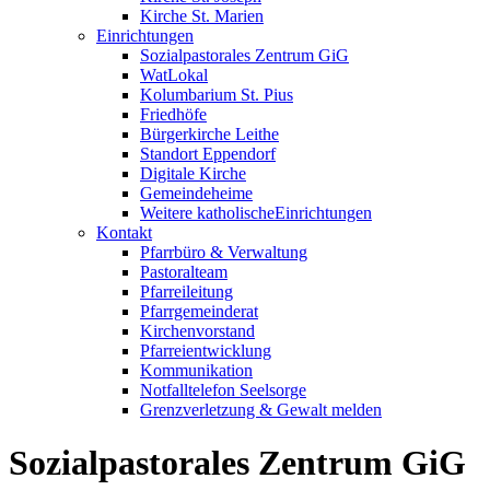
Kirche St. Marien
Einrichtungen
Sozialpastorales Zentrum GiG
WatLokal
Kolumbarium St. Pius
Friedhöfe
Bürgerkirche Leithe
Standort Eppendorf
Digitale Kirche
Gemeindeheime
Weitere katholische
­­Einrichtungen
Kontakt
Pfarrbüro & Verwaltung
Pastoralteam
Pfarreileitung
Pfarrgemeinderat
Kirchenvorstand
Pfarreientwicklung
Kommunikation
Notfalltelefon Seelsorge
Grenzverletzung &
Gewalt melden
Sozial­pastorales ­Zentrum GiG