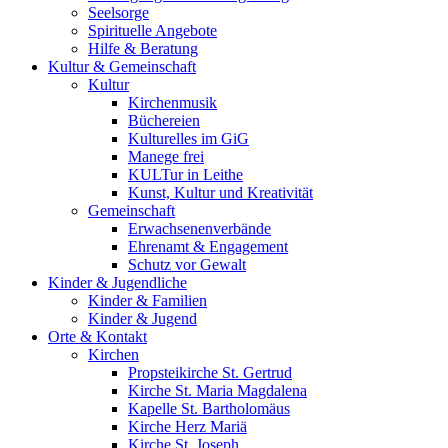
Seelsorge
Spirituelle Angebote
Hilfe & Beratung
Kultur &
Gemeinschaft
Kultur
Kirchenmusik
Büchereien
Kulturelles im GiG
Manege frei
KULTur in Leithe
Kunst, Kultur und Kreativität
Gemeinschaft
Erwachsenenverbände
Ehrenamt & Engagement
Schutz vor Gewalt
Kinder &
Jugendliche
Kinder & Familien
Kinder & Jugend
Orte &
Kontakt
Kirchen
Propsteikirche St. Gertrud
Kirche St. Maria Magdalena
Kapelle St. Bartholomäus
Kirche Herz Mariä
Kirche St. Joseph